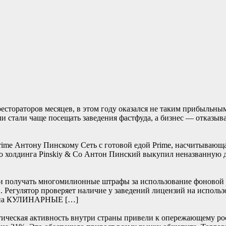
стораторов месяцев, в этом году оказался не таким прибыльным.
ли стали чаще посещать заведения фастфуда, а бизнес — отказы
rime Антону Пинскому Сеть с готовой едой Prime, насчитывающая
о холдинга Pinskiy & Co Антон Пинский выкупил неназванную до
ли получать многомилионные штрафы за использование фоновой 
. Регулятор проверяет наличие у заведений лицензий на использ
а на КУЛИНАРНЫЕ […]
тическая активность внутри страны привели к опережающему рос