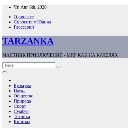
Перейти
Чт. Авг 6th, 2026
к
О проекте
содержимому
Спросите у Юрича
Глоссарий
TARZANKA
МАЯТНИК ПРИКЛЮЧЕНИЙ - МИР КАК НА КАЧЕЛЯХ
Культура
Наука
Общество
Природа
Спорт
Сумбур
Техника
Кинозал