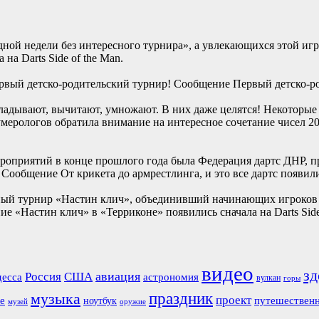
ной недели без интересного турнира», а увлекающихся этой игр
а Darts Side of the Man.
рвый детско-родительский турнир! Сообщение Первый детско-роди
ладывают, вычитают, умножают. В них даже целятся! Некоторые 
мерологов обратила внимание на интересное сочетание чисел 2
оприятий в конце прошлого года была Федерация дартс ДНР, пр
ообщение От крикета до армрестлинга, и это все дартс появились
ный турнир «Настин клич», объединивший начинающих игроков в 
е «Настин клич» в «Терриконе» появились сначала на Darts Side 
видео
зд
авиация
Россия
США
есса
астрономия
вулкан
горы
праздник
музыка
проект
е
путешествен
ноутбук
музей
оружие