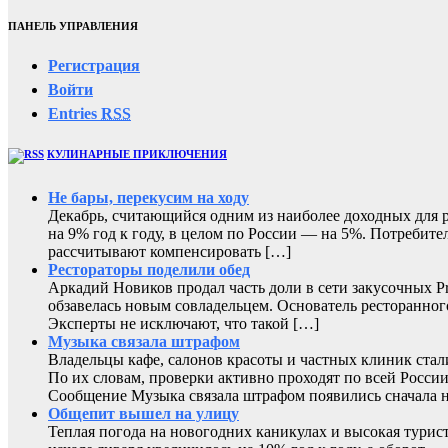
ПАНЕЛЬ УПРАВЛЕНИЯ
Регистрация
Войти
Entries
RSS
КУЛИНАРНЫЕ ПРИКЛЮЧЕНИЯ
Не бары, перекусим на ходу
Декабрь, считающийся одним из наиболее доходных для ре
на 9% год к году, в целом по России — на 5%. Потребите
рассчитывают компенсировать […]
Рестораторы поделили обед
Аркадий Новиков продал часть доли в сети закусочных P
обзавелась новым совладельцем. Основатель ресторанног
Эксперты не исключают, что такой […]
Музыка связала штрафом
Владельцы кафе, салонов красоты и частных клиник ста
По их словам, проверки активно проходят по всей России
Сообщение Музыка связала штрафом появились сначал
Общепит вышел на улицу
Теплая погода на новогодних каникулах и высокая турис