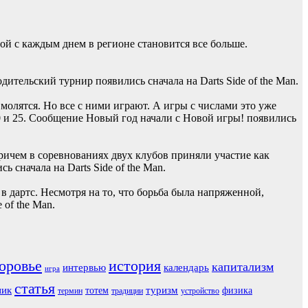
ой с каждым днем в регионе становится все больше.
тельский турнир появились сначала на Darts Side of the Man.
молятся. Но все с ними играют. А игры с числами это уже
0 и 25. Сообщение Новый год начали с Новой игры! появились
ичем в соревнованиях двух клубов приняли участие как
 сначала на Darts Side of the Man.
дартс. Несмотря на то, что борьба была напряженной,
of the Man.
оровье
история
капитализм
интервью
календарь
игра
статья
ник
туризм
тотем
физика
термин
традиции
устройство