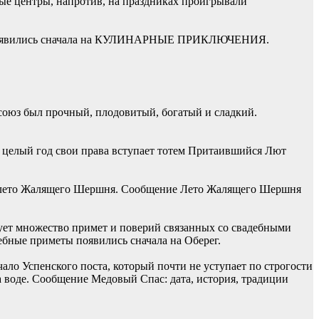
вые центры, напротив, на праздниках проигрывали
ий» появились сначала на КУЛИНАРНЫЕ ПРИКЛЮЧЕНИЯ.
союз был прочный, плодовитый, богатый и сладкий.
на целый год свои права вступает тотем Притаившийся Лют
о – лето Жалящего Шершня. Сообщение Лето Жалящего Шершня
вует множество примет и поверий связанных со свадебными
ебные приметы появились сначала на Оберег.
ало Успенского поста, который почти не уступает по строгости
а воде. Сообщение Медовый Спас: дата, история, традиции