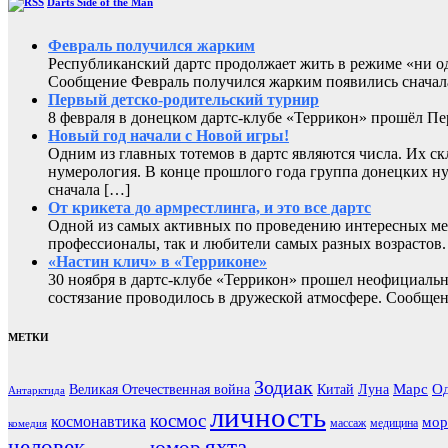
Darts Side of the Man
Февраль получился жарким
Республиканский дартс продолжает жить в режиме «ни од
Сообщение Февраль получился жарким появились сначала н
Первый детско-родительский турнир
8 февраля в донецком дартс-клубе «Террикон» прошёл Пе
Новый год начали с Новой игры!
Одним из главных тотемов в дартс являются числа. Их ск
нумерология. В конце прошлого года группа донецких ну
сначала […]
От крикета до армрестлинга, и это все дартс
Одной из самых активных по проведению интересных мер
профессионалы, так и любители самых разных возрастов. С
«Настин клич» в «Терриконе»
30 ноября в дартс-клубе «Террикон» прошел неофициаль
состязание проводилось в дружеской атмосфере. Сообщени
МЕТКИ
Зодиак
Марс
Од
Великая Отечественная война
Китай
Луна
Антарктида
личность
космос
космонавтика
мор
массаж
медицина
комедия
человек
яхта