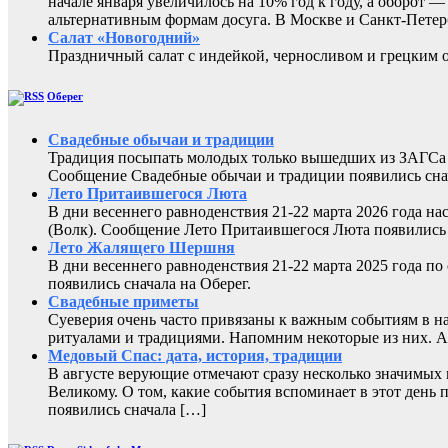
начале января увеличилось на 10% год к году, а оборот
альтернативным формам досуга. В Москве и Санкт-Петер
Салат «Новогодний»
Праздничный салат с индейкой, черносливом и грецк
Оберег
Свадебные обычаи и традиции
Традиция посыпать молодых только вышедших из ЗАГСа з
Сообщение Свадебные обычаи и традиции появились снач
Лето Притаившегося Люта
В дни весеннего равноденствия 21-22 марта 2026 года на
(Волк). Сообщение Лето Притаившегося Люта появились 
Лето Жалящего Шершня
В дни весеннего равноденствия 21-22 марта 2025 года 
появились сначала на Оберег.
Свадебные приметы
Суеверия очень часто привязаны к важным событиям в н
ритуалами и традициями. Напомним некоторые из них. А 
Медовый Спас: дата, история, традиции
В августе верующие отмечают сразу несколько значимых 
Великому. О том, какие события вспоминает в этот день 
появились сначала […]