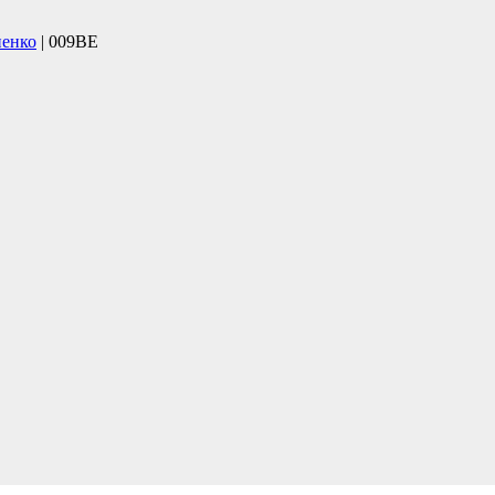
ненко
| 009BE