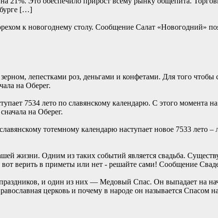
 — на 21%. Это обеспечило прирост всему рынку общепита. Торго
бурге […]
им орехом к новогоднему столу. Сообщение Салат «Новогодн
ерном, лепестками роз, деньгами и конфетами. Для того чтобы 
ала на Оберег.
ступает 7534 лето по славянскому календарю. С этого момента 
сначала на Оберег.
по славянскому тотемному календарю наступает новое 7533 лет
ашей жизни. Одним из таких событий является свадьба. Сущест
вот верить в приметы или нет - решайте сами! Сообщение Свад
праздников, и один из них — Медовый Спас. Он выпадает на нач
православная церковь и почему в народе он называется Спасом н