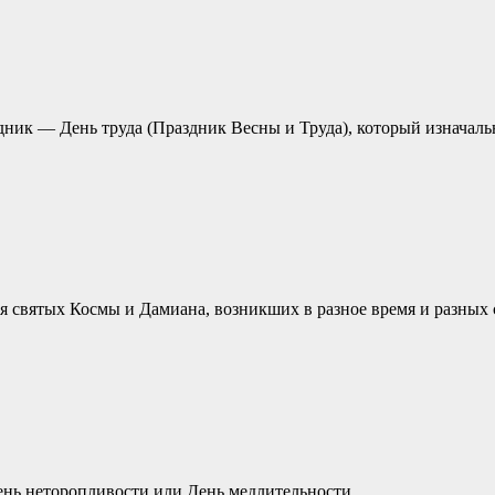
дник — День труда (Праздник Весны и Труда), который изначал
святых Космы и Дамиана, возникших в разное время и разных стр
ень неторопливости или День медлительности.