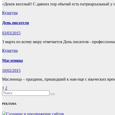
«Денек веселый! С давних пор обычай есть патриархальный у на
Культура
День писателя
03/03/2015
3 марта по всему миру отмечается День писателя - профессион
Культура
Масленица
10/02/2015
Масленица – праздник, пришедший к нам еще с языческих време
Пагинация
1
2
записей
РЕКЛАМА