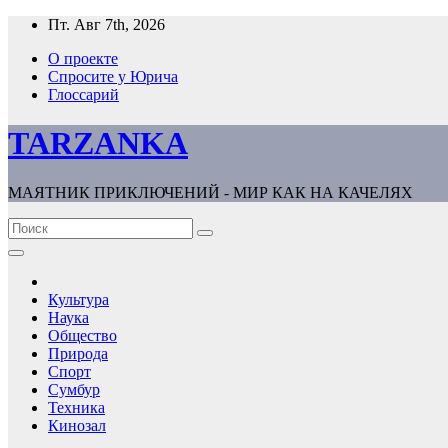
Перейти
Пт. Авг 7th, 2026
к
О проекте
содержимому
Спросите у Юрича
Глоссарий
TARZANKA
МАЯТНИК ПРИКЛЮЧЕНИЙ - МИР КАК НА КАЧЕЛЯХ
Культура
Наука
Общество
Природа
Спорт
Сумбур
Техника
Кинозал