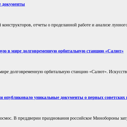
е документы
конструкторов, отчеты о проделанной работе и анализе лунног
рвую в мире долговременную орбитальную станцию «Салют»
в мире долговременную орбитальную станцию «Салют». Искусст
и опубликовало уникальные документы о первых советских 
 в космос. В преддверии празднования российское Минобороны за