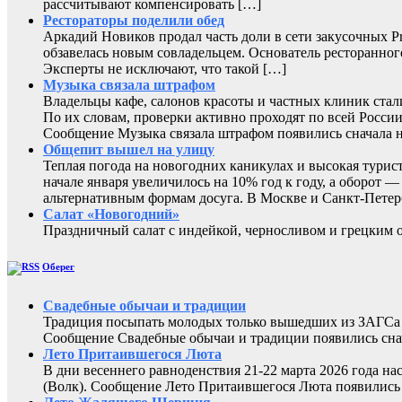
рассчитывают компенсировать […]
Рестораторы поделили обед
Аркадий Новиков продал часть доли в сети закусочных P
обзавелась новым совладельцем. Основатель ресторанног
Эксперты не исключают, что такой […]
Музыка связала штрафом
Владельцы кафе, салонов красоты и частных клиник ста
По их словам, проверки активно проходят по всей России
Сообщение Музыка связала штрафом появились сначал
Общепит вышел на улицу
Теплая погода на новогодних каникулах и высокая турис
начале января увеличилось на 10% год к году, а оборот
альтернативным формам досуга. В Москве и Санкт-Петер
Салат «Новогодний»
Праздничный салат с индейкой, черносливом и грецк
Оберег
Свадебные обычаи и традиции
Традиция посыпать молодых только вышедших из ЗАГСа з
Сообщение Свадебные обычаи и традиции появились снач
Лето Притаившегося Люта
В дни весеннего равноденствия 21-22 марта 2026 года на
(Волк). Сообщение Лето Притаившегося Люта появились 