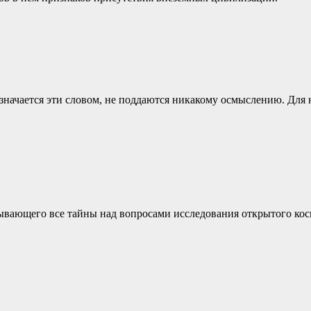
начается эти словом, не поддаются никакому осмыслению. Для на
ывающего все тайны над вопросами исследования открытого кос