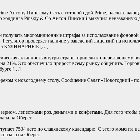
rime Антону Пинскому Сеть с готовой едой Prime, насчитывающая
о холдинга Pinskiy & Co Антон Пинский выкупил неназванную до
ли получать многомилионные штрафы за использование фоновой 
. Регулятор проверяет наличие у заведений лицензий на использ
а на КУЛИНАРНЫЕ […]
тическая активность внутри страны привели к опережающему рос
 — на 21%. Это обеспечило прирост всему рынку общепита. Торго
бурге […]
им орехом к новогоднему столу. Сообщение Салат «Новогодн
ерном, лепестками роз, деньгами и конфетами. Для того чтобы 
ала на Оберег.
ступает 7534 лето по славянскому календарю. С этого момента 
сначала на Оберег.