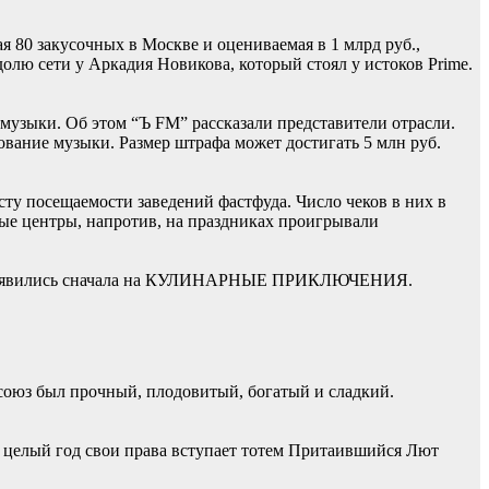
 80 закусочных в Москве и оцениваемая в 1 млрд руб.,
лю сети у Аркадия Новикова, который стоял у истоков Prime.
музыки. Об этом “Ъ FM” рассказали представители отрасли.
ование музыки. Размер штрафа может достигать 5 млн руб.
ту посещаемости заведений фастфуда. Число чеков в них в
вые центры, напротив, на праздниках проигрывали
ий» появились сначала на КУЛИНАРНЫЕ ПРИКЛЮЧЕНИЯ.
союз был прочный, плодовитый, богатый и сладкий.
на целый год свои права вступает тотем Притаившийся Лют