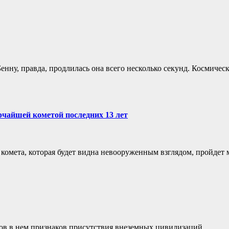
ну, правда, продлилась она всего несколько секунд. Космически
чайшей кометой последних 13 лет
комета, которая будет видна невооруженным взглядом, пройдет м
ов в нем признаков присутствия внеземных цивилизаций.