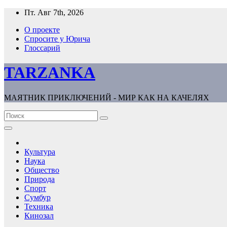
Перейти
Пт. Авг 7th, 2026
к
О проекте
содержимому
Спросите у Юрича
Глоссарий
TARZANKA
МАЯТНИК ПРИКЛЮЧЕНИЙ - МИР КАК НА КАЧЕЛЯХ
Культура
Наука
Общество
Природа
Спорт
Сумбур
Техника
Кинозал