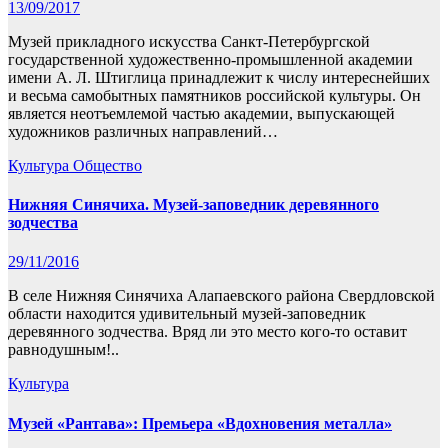
13/09/2017
Музей прикладного искусства Санкт-Петербургской
государственной художественно-промышленной академии
имени А. Л. Штиглица принадлежит к числу интереснейших
и весьма самобытных памятников российской культуры. Он
является неотъемлемой частью академии, выпускающей
художников различных направлений…
Культура
Общество
Нижняя Синячиха. Музей-заповедник деревянного
зодчества
29/11/2016
В селе Нижняя Синячиха Алапаевского района Свердловской
области находится удивительный музей-заповедник
деревянного зодчества. Вряд ли это место кого-то оставит
равнодушным!..
Культура
Музей «Рантава»: Премьера «Вдохновения металла»