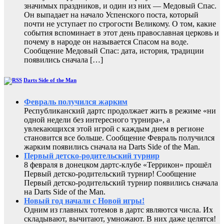
значимых праздников, и один из них — Медовый Спас.
Он выпадает на начало Успенского поста, который
почти не уступает по строгости Великому. О том, какие
события вспоминает в этот день православная церковь и
почему в народе он называется Спасом на воде.
Сообщение Медовый Спас: дата, история, традиции
появились сначала […]
Darts Side of the Man
Февраль получился жарким
Республиканский дартс продолжает жить в режиме «ни
одной недели без интересного турнира», а
увлекающихся этой игрой с каждым днем в регионе
становится все больше. Сообщение Февраль получился
жарким появились сначала на Darts Side of the Man.
Первый детско-родительский турнир
8 февраля в донецком дартс-клубе «Террикон» прошёл
Первый детско-родительский турнир! Сообщение
Первый детско-родительский турнир появились сначала
на Darts Side of the Man.
Новый год начали с Новой игры!
Одним из главных тотемов в дартс являются числа. Их
складывают, вычитают, умножают. В них даже целятся!