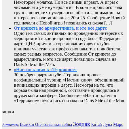
Некоторые молятся. Но все с ними играют. А игры с
числами это уже нумерология. В конце прошлого года
группа донецких нумерологов обратила внимание на
интересное сочетание чисел 20 и 25. Сообщение Новый
год начали с Новой игры! появились сначала […]
От крикета до армрестлинга, и это все дартс
Одной из самых активных по проведению интересных
мероприятий в конце прошлого года была Федерация
дартс ДНР, причем в соревнованиях двух клубов
приняли участие как профессионалы, так и любители
самых разных возрастов. Сообщение От крикета до
армрестлинга, и это все дартс появились сначала на
Darts Side of the Man.
«Настин клич» в «Терриконе»
30 ноября в дартс-клубе «Террикон» прошел
неофициальный турнир «Настин клич», объединивший
начинающих игроков в дартс. Несмотря на то, что
борьба была напряженной, состязание проводилось в
дружеской атмосфере. Сообщение «Настин клич» в
«Терриконе» появились сначала на Darts Side of the Man.
МЕТКИ
Зодиак
Марс
Великая Отечественная война
Китай
Луна
Антарктида