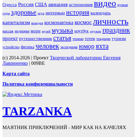
видео
авиация
Россия
США
Одесса
астрономия
вулкан
здоровье
история
интервью
календарь
горы
игра
личность
космос
капитализм
космонавтика
комедия
праздник
музыка
море
ноутбук
массаж
медицина
музей
оружие
статья
проект
путешественник
туризм
тотем
термин
традиции
человек
яхта
юмор
физика
устройство
экспедиция
(c) 2014-2026 | Проект
Творческой лаборатории Евгения
Лавриненко
| 009BE
Карта сайта
Политика конфиденциальности
TARZANKA
МАЯТНИК ПРИКЛЮЧЕНИЙ - МИР КАК НА КАЧЕЛЯХ