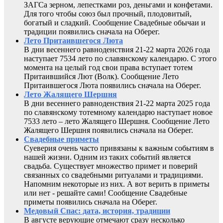
ЗАГСа зерном, лепестками роз, деньгами и конфетами.
Для того чтобы союз был прочный, плодовитый,
богатый и сладкий. Сообщение Свадебные обычаи и
традиции появились сначала на Оберег.
Лето Притаившегося Люта
В дни весеннего равноденствия 21-22 марта 2026 года
наступает 7534 лето по славянскому календарю. С этого
момента на целый год свои права вступает тотем
Притаившийся Лют (Волк). Сообщение Лето
Притаившегося Люта появились сначала на Оберег.
Лето Жалящего Шершня
В дни весеннего равноденствия 21-22 марта 2025 года
по славянскому тотемному календарю наступает новое
7533 лето – лето Жалящего Шершня. Сообщение Лето
Жалящего Шершня появились сначала на Оберег.
Свадебные приметы
Суеверия очень часто привязаны к важным событиям в
нашей жизни. Одним из таких событий является
свадьба. Существует множество примет и поверий
связанных со свадебными ритуалами и традициями.
Напомним некоторые из них. А вот верить в приметы
или нет - решайте сами! Сообщение Свадебные
приметы появились сначала на Оберег.
Медовый Спас: дата, история, традиции
В августе верующие отмечают сразу несколько