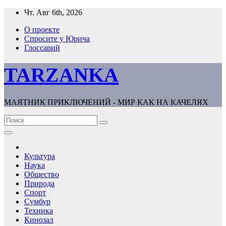
Перейти
Чт. Авг 6th, 2026
к
О проекте
содержимому
Спросите у Юрича
Глоссарий
TARZANKA
МАЯТНИК ПРИКЛЮЧЕНИЙ - МИР КАК НА КАЧЕЛЯХ
Культура
Наука
Общество
Природа
Спорт
Сумбур
Техника
Кинозал