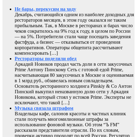
Не бары, перекусим на ходу
Декабрь, считающийся одним из наиболее доходных для
рестораторов месяцев, в этом году оказался не таким
прибыльным. Так, в Москве в ресторанах и барах число
чеков сократилось на 9% год к году, в целом по России
— на 5%. Потребители стали чаще посещать заведения
фастфуда, а бизнес — отказываться от проведения
корпоративов. Операторы общепита рассчитывают
компенсировать […]
Рестораторы поделили обед
Аркадий Новиков продал часть доли в сети закусочных
Prime Антону Пинскому Сеть с готовой едой Prime,
насчитывающая 80 закусочных в Москве и оцениваемая
в 1 млрд руб., обзавелась новым совладельцем.
Основатель ресторанного холдинга Pinskiy & Co Антон
Пинский выкупил неназванную долю сети у Аркадия
Новикова, который стоял у истоков Prime. Эксперты не
исключают, что такой […]
Музыка связала штрафом
Владельцы кафе, салонов красоты и частных клиник
стали получать многомилионные штрафы за
использование фоновой музыки. Об этом “Ъ FM”
рассказали представители отрасли. По их словам,
проверки активно проходят по всей России. Регулятор