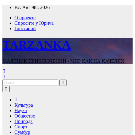
Перейти
Вс. Авг 9th, 2026
к
О проекте
содержимому
Спросите у Юрича
Глоссарий
TARZANKA
МАЯТНИК ПРИКЛЮЧЕНИЙ - МИР КАК НА КАЧЕЛЯХ
Культура
Наука
Общество
Природа
Спорт
Сумбур