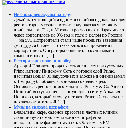
КУЛИНАРНЫЕ ПРИКЛЮЧЕНИЯ
Не бары, перекусим на ходу
Декабрь, считающийся одним из наиболее доходных для
рестораторов месяцев, в этом году оказался не таким
прибыльным. Так, в Москве в ресторанах и барах число
чеков сократилось на 9% год к году, в целом по России
— на 5%. Потребители стали чаще посещать заведения
фастфуда, а бизнес — отказываться от проведения
корпоративов. Операторы общепита рассчитывают
компенсировать […]
Рестораторы поделили обед
Аркадий Новиков продал часть доли в сети закусочных
Prime Антону Пинскому Сеть с готовой едой Prime,
насчитывающая 80 закусочных в Москве и оцениваемая
в 1 млрд руб., обзавелась новым совладельцем.
Основатель ресторанного холдинга Pinskiy & Co Антон
Пинский выкупил неназванную долю сети у Аркадия
Новикова, который стоял у истоков Prime. Эксперты не
исключают, что такой […]
Музыка связала штрафом
Владельцы кафе, салонов красоты и частных клиник
стали получать многомилионные штрафы за
использование фоновой музыки. Об этом “Ъ FM”
рассказали представители отрасли. По их словам,