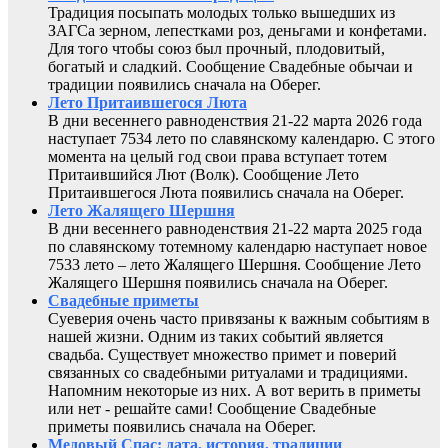
Традиция посыпать молодых только вышедших из
ЗАГСа зерном, лепестками роз, деньгами и конфетами.
Для того чтобы союз был прочный, плодовитый,
богатый и сладкий. Сообщение Свадебные обычаи и
традиции появились сначала на Оберег.
Лето Притаившегося Люта
В дни весеннего равноденствия 21-22 марта 2026 года
наступает 7534 лето по славянскому календарю. С этого
момента на целый год свои права вступает тотем
Притаившийся Лют (Волк). Сообщение Лето
Притаившегося Люта появились сначала на Оберег.
Лето Жалящего Шершня
В дни весеннего равноденствия 21-22 марта 2025 года
по славянскому тотемному календарю наступает новое
7533 лето – лето Жалящего Шершня. Сообщение Лето
Жалящего Шершня появились сначала на Оберег.
Свадебные приметы
Суеверия очень часто привязаны к важным событиям в
нашей жизни. Одним из таких событий является
свадьба. Существует множество примет и поверий
связанных со свадебными ритуалами и традициями.
Напомним некоторые из них. А вот верить в приметы
или нет - решайте сами! Сообщение Свадебные
приметы появились сначала на Оберег.
Медовый Спас: дата, история, традиции