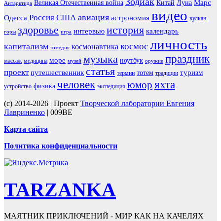
Зодиак
Марс
Великая Отечественная война
Китай
Луна
Антарктида
видео
авиация
Россия
США
Одесса
астрономия
вулкан
здоровье
история
интервью
календарь
горы
игра
личность
космос
капитализм
космонавтика
комедия
праздник
музыка
море
ноутбук
массаж
медицина
музей
оружие
статья
проект
путешественник
туризм
тотем
термин
традиции
человек
яхта
юмор
физика
устройство
экспедиция
(c) 2014-2026 | Проект
Творческой лаборатории Евгения
Лавриненко
| 009BE
Карта сайта
Политика конфиденциальности
TARZANKA
МАЯТНИК ПРИКЛЮЧЕНИЙ - МИР КАК НА КАЧЕЛЯХ