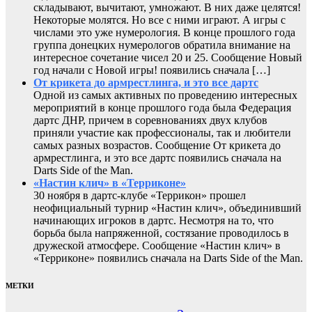
складывают, вычитают, умножают. В них даже целятся!
Некоторые молятся. Но все с ними играют. А игры с
числами это уже нумерология. В конце прошлого года
группа донецких нумерологов обратила внимание на
интересное сочетание чисел 20 и 25. Сообщение Новый
год начали с Новой игры! появились сначала […]
От крикета до армрестлинга, и это все дартс
Одной из самых активных по проведению интересных
мероприятий в конце прошлого года была Федерация
дартс ДНР, причем в соревнованиях двух клубов
приняли участие как профессионалы, так и любители
самых разных возрастов. Сообщение От крикета до
армрестлинга, и это все дартс появились сначала на
Darts Side of the Man.
«Настин клич» в «Терриконе»
30 ноября в дартс-клубе «Террикон» прошел
неофициальный турнир «Настин клич», объединивший
начинающих игроков в дартс. Несмотря на то, что
борьба была напряженной, состязание проводилось в
дружеской атмосфере. Сообщение «Настин клич» в
«Терриконе» появились сначала на Darts Side of the Man.
МЕТКИ