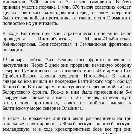
минометов, 3800 танков и 3 тысячи самолетов. В боях
приняли участие порядка 1 млн. 670 тысяч советских солдат.
Целью советского командования перед началом операции
было отсечь войска противника от главных сил Германии и
полностью их уничтожить.
В ходе Восточно-прусской стратегической операции были
проведены Инстербургская, Млавско-Эльбингская,
Хейльсбергская, Кенигсбергская и Земландская фронтовые
операции.
13 января войска 3-го Белорусского фронта перешли в
наступление. Через 5 дней они прорвали немецкую оборону
севернее Гумбиннена и во взаимодействии с 43-й армией 1-го
Прибалтийского фронта захватили Инстербург. К концу
января войска вышли на побережье Балтийского моря, обойдя
Кенигсберг. В то же время в наступление перешли войска 2-го
Белорусского фронта. Позже к ним была присоединена 5-я
гвардейская танковая армия, и 26 января, отрезав пути
отступления противнику, советские войска вышли к
Балтийскому морю севернее Эльбинга.
В итоге 32 вражеские дивизии были рассоединены на три
отдельные группировки: хейльсбергскую, кенигсбергскую,
земландскую, и в ходе кровопролитных боев все три они