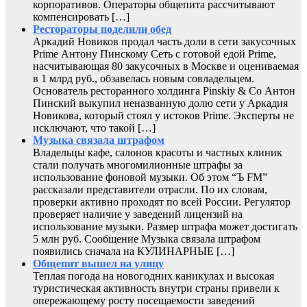
корпоративов. Операторы общепита рассчитывают
компенсировать […]
Рестораторы поделили обед
Аркадий Новиков продал часть доли в сети закусочных
Prime Антону Пинскому Сеть с готовой едой Prime,
насчитывающая 80 закусочных в Москве и оцениваемая
в 1 млрд руб., обзавелась новым совладельцем.
Основатель ресторанного холдинга Pinskiy & Co Антон
Пинский выкупил неназванную долю сети у Аркадия
Новикова, который стоял у истоков Prime. Эксперты не
исключают, что такой […]
Музыка связала штрафом
Владельцы кафе, салонов красоты и частных клиник
стали получать многомилионные штрафы за
использование фоновой музыки. Об этом “Ъ FM”
рассказали представители отрасли. По их словам,
проверки активно проходят по всей России. Регулятор
проверяет наличие у заведений лицензий на
использование музыки. Размер штрафа может достигать
5 млн руб. Сообщение Музыка связала штрафом
появились сначала на КУЛИНАРНЫЕ […]
Общепит вышел на улицу
Теплая погода на новогодних каникулах и высокая
туристическая активность внутри страны привели к
опережающему росту посещаемости заведений