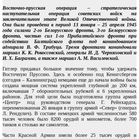
Восточно-прусская операция – стратегическая
наступательная операция советских войск на
заключительном этапе Великой Отечественной войны.
Она была проведена в период 13 января – 25 апреля 1945
года силами 2-го Белорусского фронта, 3-го Белорусского
фронта, частью сил 1-го Прибалтийского фронта при
содействии Балтийского флота под командованием
адмирала В. Ф. Трибуца. Тремя фронтами командовали
маршал К. К. Рокоссовский, генералы И. Д. Черняховский и
И. X. Баграмян, а также маршал А. М. Василевский.
Гитлер придавал большое значение тому, чтобы удержать
Восточную Пруссию. Здесь и особенно под Кенигсбергом
(сегодня – Калининград) немцами еще до начала войны была
создана мощная система укреплений глубиной до 200 км,
включавшая 7 оборонительных рубежей и 6 укрепленных
районов. Для этой цели была подготовлена группа армий
«Центр» под руководством генерала Г. Рейнхардта,
переименованная 26 января в группу армий «Север» (генерал
Л. Рендулич). В составе немецких армий численностью 580
тысяч человек было 8200 орудий и минометов, более 700
танков и столько же самолетов.
Части Красной Армии имели более 25 тысяч орудий и