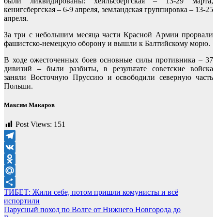
были ликвидированы: хейльсбергская – 13-29 марта,
кенигсбергская – 6-9 апреля, земландская группировка – 13-25
апреля.
За три с небольшим месяца части Красной Армии прорвали
фашистско-немецкую оборону и вышли к Балтийскому морю.
В ходе ожесточенных боев основные силы противника – 37
дивизий – были разбиты, в результате советские войска
заняли Восточную Пруссию и освободили северную часть
Польши.
Максим Макаров
Post Views:
151
Telegram
VK
Odnoklassniki
Mail.Ru
Навигация
ТИБЕТ: Жили себе, потом пришли комунисты и всё
Отправить
испортили
по
Парусный поход по Волге от Нижнего Новгорода до