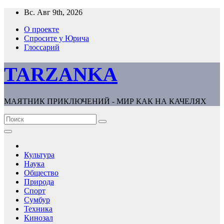
Перейти
Вс. Авг 9th, 2026
к
О проекте
содержимому
Спросите у Юрича
Глоссарий
TARZANKA
МАЯТНИК ПРИКЛЮЧЕНИЙ - МИР КАК НА КАЧЕЛЯХ
Культура
Наука
Общество
Природа
Спорт
Сумбур
Техника
Кинозал