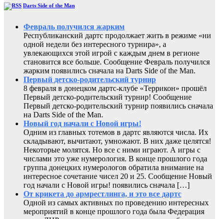
Darts Side of the Man
Февраль получился жарким
Республиканский дартс продолжает жить в режиме «ни
одной недели без интересного турнира», а
увлекающихся этой игрой с каждым днем в регионе
становится все больше. Сообщение Февраль получился
жарким появились сначала на Darts Side of the Man.
Первый детско-родительский турнир
8 февраля в донецком дартс-клубе «Террикон» прошёл
Первый детско-родительский турнир! Сообщение
Первый детско-родительский турнир появились сначала
на Darts Side of the Man.
Новый год начали с Новой игры!
Одним из главных тотемов в дартс являются числа. Их
складывают, вычитают, умножают. В них даже целятся!
Некоторые молятся. Но все с ними играют. А игры с
числами это уже нумерология. В конце прошлого года
группа донецких нумерологов обратила внимание на
интересное сочетание чисел 20 и 25. Сообщение Новый
год начали с Новой игры! появились сначала […]
От крикета до армрестлинга, и это все дартс
Одной из самых активных по проведению интересных
мероприятий в конце прошлого года была Федерация