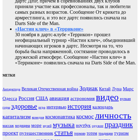
дартс ДНР, причем в соревнованиях двух клубов
приняли участие как профессионалы, так и любители
самых разных возрастов. Сообщение От крикета до
армрестлинга, и это все дартс появились сначала на
Darts Side of the Man.
«Настин клич» в «Терриконе»
30 ноября в дартс-клубе «Террикон» прошел
неофициальный турнир «Настин клич», объединивший
начинающих игроков в дартс. Несмотря на то, что
борьба была напряженной, состязание проводилось в
дружеской атмосфере. Сообщение «Настин клич» в
«Терриконе» появились сначала на Darts Side of the Man.
МЕТКИ
Зодиак
Марс
Великая Отечественная война
Китай
Луна
Антарктида
видео
авиация
Россия
США
Одесса
астрономия
вулкан
здоровье
история
интервью
календарь
горы
игра
личность
космос
капитализм
космонавтика
комедия
праздник
музыка
море
ноутбук
массаж
медицина
музей
оружие
статья
проект
путешественник
туризм
тотем
термин
традиции