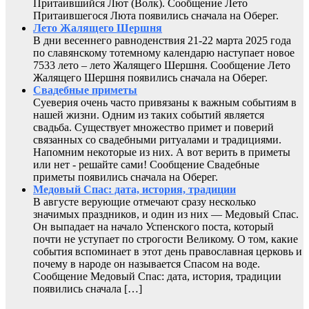
Притаившийся Лют (Волк). Сообщение Лето
Притаившегося Люта появились сначала на Оберег.
Лето Жалящего Шершня
В дни весеннего равноденствия 21-22 марта 2025 года
по славянскому тотемному календарю наступает новое
7533 лето – лето Жалящего Шершня. Сообщение Лето
Жалящего Шершня появились сначала на Оберег.
Свадебные приметы
Суеверия очень часто привязаны к важным событиям в
нашей жизни. Одним из таких событий является
свадьба. Существует множество примет и поверий
связанных со свадебными ритуалами и традициями.
Напомним некоторые из них. А вот верить в приметы
или нет - решайте сами! Сообщение Свадебные
приметы появились сначала на Оберег.
Медовый Спас: дата, история, традиции
В августе верующие отмечают сразу несколько
значимых праздников, и один из них — Медовый Спас.
Он выпадает на начало Успенского поста, который
почти не уступает по строгости Великому. О том, какие
события вспоминает в этот день православная церковь и
почему в народе он называется Спасом на воде.
Сообщение Медовый Спас: дата, история, традиции
появились сначала […]