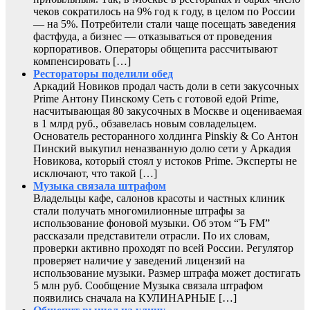
чеков сократилось на 9% год к году, в целом по России
— на 5%. Потребители стали чаще посещать заведения
фастфуда, а бизнес — отказываться от проведения
корпоративов. Операторы общепита рассчитывают
компенсировать […]
Рестораторы поделили обед
Аркадий Новиков продал часть доли в сети закусочных
Prime Антону Пинскому Сеть с готовой едой Prime,
насчитывающая 80 закусочных в Москве и оцениваемая
в 1 млрд руб., обзавелась новым совладельцем.
Основатель ресторанного холдинга Pinskiy & Co Антон
Пинский выкупил неназванную долю сети у Аркадия
Новикова, который стоял у истоков Prime. Эксперты не
исключают, что такой […]
Музыка связала штрафом
Владельцы кафе, салонов красоты и частных клиник
стали получать многомилионные штрафы за
использование фоновой музыки. Об этом “Ъ FM”
рассказали представители отрасли. По их словам,
проверки активно проходят по всей России. Регулятор
проверяет наличие у заведений лицензий на
использование музыки. Размер штрафа может достигать
5 млн руб. Сообщение Музыка связала штрафом
появились сначала на КУЛИНАРНЫЕ […]