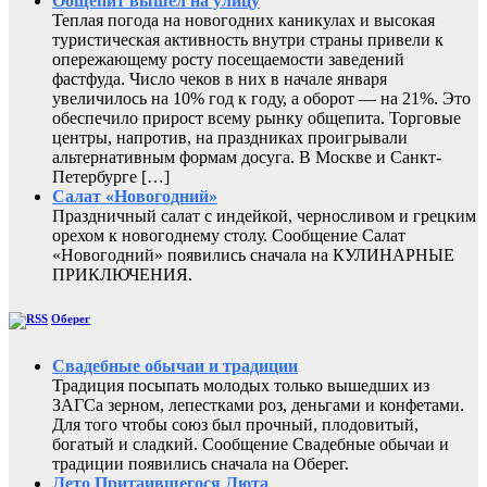
Общепит вышел на улицу
Теплая погода на новогодних каникулах и высокая
туристическая активность внутри страны привели к
опережающему росту посещаемости заведений
фастфуда. Число чеков в них в начале января
увеличилось на 10% год к году, а оборот — на 21%. Это
обеспечило прирост всему рынку общепита. Торговые
центры, напротив, на праздниках проигрывали
альтернативным формам досуга. В Москве и Санкт-
Петербурге […]
Салат «Новогодний»
Праздничный салат с индейкой, черносливом и грецким
орехом к новогоднему столу. Сообщение Салат
«Новогодний» появились сначала на КУЛИНАРНЫЕ
ПРИКЛЮЧЕНИЯ.
Оберег
Свадебные обычаи и традиции
Традиция посыпать молодых только вышедших из
ЗАГСа зерном, лепестками роз, деньгами и конфетами.
Для того чтобы союз был прочный, плодовитый,
богатый и сладкий. Сообщение Свадебные обычаи и
традиции появились сначала на Оберег.
Лето Притаившегося Люта