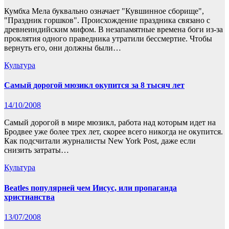
Кумбха Мела буквально означает "Кувшинное сборище",
"Праздник горшков". Происхождение праздника связано с
древнеиндийским мифом. В незапамятные времена боги из-за
проклятия одного праведника утратили бессмертие. Чтобы
вернуть его, они должны были…
Культура
Самый дорогой мюзикл окупится за 8 тысяч лет
14/10/2008
Самый дорогой в мире мюзикл, работа над которым идет на
Бродвее уже более трех лет, скорее всего никогда не окупится.
Как подсчитали журналисты New York Post, даже если
снизить затраты…
Культура
Beatles популярней чем Иисус, или пропаганда
христианства
13/07/2008