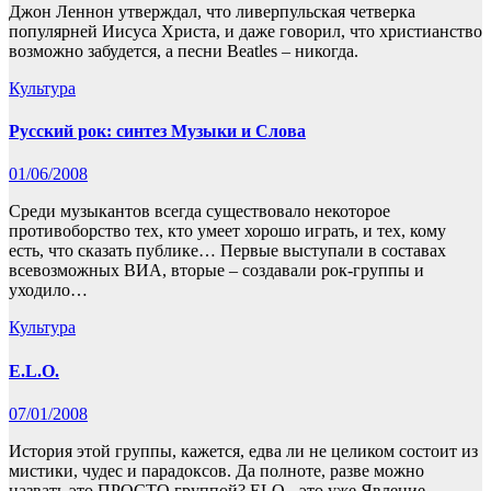
Джон Леннон утверждал, что ливерпульская четверка
популярней Иисуса Христа, и даже говорил, что христианство
возможно забудется, а песни Beatles – никогда.
Культура
Русский рок: синтез Музыки и Слова
01/06/2008
Среди музыкантов всегда существовало некоторое
противоборство тех, кто умеет хорошо играть, и тех, кому
есть, что сказать публике… Первые выступали в составах
всевозможных ВИА, вторые – создавали рок-группы и
уходило…
Культура
E.L.O.
07/01/2008
История этой группы, кажется, едва ли не целиком состоит из
мистики, чудес и парадоксов. Да полноте, разве можно
назвать это ПРОСТО группой? ELO - это уже Явление,