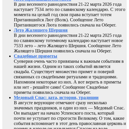
В дни весеннего равноденствия 21-22 марта 2026 года
наступает 7534 лето по славянскому календарю. С этого
момента на целый год свои права вступает тотем
Притаившийся Лют (Волк). Сообщение Лето
Притаившегося Люта появились сначала на Оберег.
Лето Жалящего Шершня
В дни весеннего равноденствия 21-22 марта 2025 года
по славянскому тотемному календарю наступает новое
7533 лето – лето Жалящего Шершня. Сообщение Лето
Жалящего Шершня появились сначала на Оберег.
Свадебные приметы
Суеверия очень часто привязаны к важным событиям в
нашей жизни. Одним из таких событий является
свадьба. Существует множество примет и поверий
связанных со свадебными ритуалами и традициями.
Напомним некоторые из них. А вот верить в приметы
или нет - решайте сами! Сообщение Свадебные
приметы появились сначала на Оберег.
Медовый Спас: дата, история, традиции
В августе верующие отмечают сразу несколько
значимых праздников, и один из них — Медовый Спас.
Он выпадает на начало Успенского поста, который
почти не уступает по строгости Великому. О том, какие
события вспоминает в этот день православная церковь и
почему в народе он называется Спасом на воде.