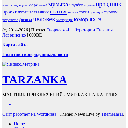
праздник
музыка
море
ноутбук
массаж
медицина
музей
оружие
статья
проект
путешественник
туризм
тотем
термин
традиции
человек
яхта
юмор
физика
устройство
экспедиция
(c) 2014-2026 | Проект
Творческой лаборатории Евгения
Лавриненко
| 009BE
Карта сайта
Политика конфиденциальности
TARZANKA
МАЯТНИК ПРИКЛЮЧЕНИЙ - МИР КАК НА КАЧЕЛЯХ
Сайт работает на WordPress
|
Theme: News Live by
Themeansar
.
Home