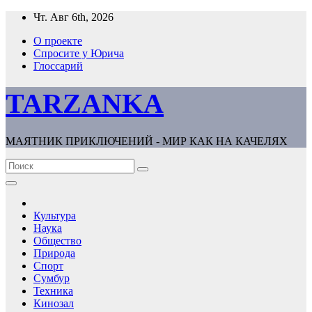
Перейти
Чт. Авг 6th, 2026
к
О проекте
содержимому
Спросите у Юрича
Глоссарий
TARZANKA
МАЯТНИК ПРИКЛЮЧЕНИЙ - МИР КАК НА КАЧЕЛЯХ
Культура
Наука
Общество
Природа
Спорт
Сумбур
Техника
Кинозал