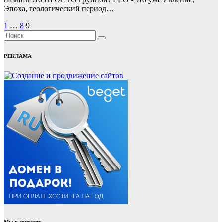
Эпоха, геологический период…
Пагинация
1
…
8
9
записей
РЕКЛАМА
Мы в соцсетях