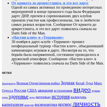
От крикета до армрестлинга, и это все дартс
Одной из самых активных по проведению интересных
мероприятий в конце прошлого года была Федерация
дартс ДНР, причем в соревнованиях двух клубов
приняли участие как профессионалы, так и любители
самых разных возрастов. Сообщение От крикета до
армрестлинга, и это все дартс появились сначала на
Darts Side of the Man.
«Настин клич» в «Терриконе»
30 ноября в дартс-клубе «Террикон» прошел
неофициальный турнир «Настин клич», объединивший
начинающих игроков в дартс. Несмотря на то, что
борьба была напряженной, состязание проводилось в
дружеской атмосфере. Сообщение «Настин клич» в
«Терриконе» появились сначала на Darts Side of the Man.
МЕТКИ
Зодиак
Марс
Великая Отечественная война
Китай
Луна
Антарктида
видео
авиация
Россия
США
Одесса
астрономия
вулкан
здоровье
история
интервью
календарь
горы
игра
личность
космос
капитализм
космонавтика
комедия