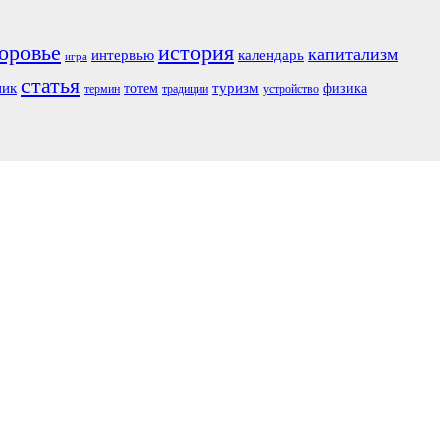
оровье
история
капитализм
интервью
календарь
игра
статья
ник
туризм
тотем
физика
термин
традиции
устройство