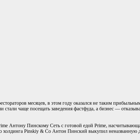
стораторов месяцев, в этом году оказался не таким прибыльным.
ли стали чаще посещать заведения фастфуда, а бизнес — отказы
rime Антону Пинскому Сеть с готовой едой Prime, насчитывающая
о холдинга Pinskiy & Co Антон Пинский выкупил неназванную до