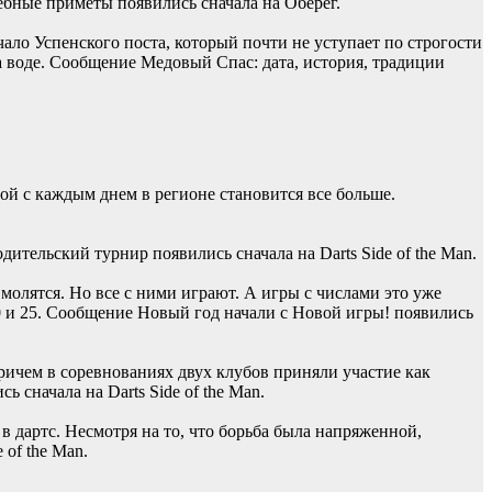
ебные приметы появились сначала на Оберег.
ало Успенского поста, который почти не уступает по строгости
а воде. Сообщение Медовый Спас: дата, история, традиции
ой с каждым днем в регионе становится все больше.
тельский турнир появились сначала на Darts Side of the Man.
молятся. Но все с ними играют. А игры с числами это уже
0 и 25. Сообщение Новый год начали с Новой игры! появились
ичем в соревнованиях двух клубов приняли участие как
 сначала на Darts Side of the Man.
дартс. Несмотря на то, что борьба была напряженной,
of the Man.