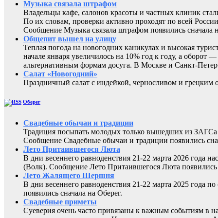
Музыка связала штрафом
Владельцы кафе, салонов красоты и частных клиник ста
По их словам, проверки активно проходят по всей России
Сообщение Музыка связала штрафом появились сначал
Общепит вышел на улицу
Теплая погода на новогодних каникулах и высокая турис
начале января увеличилось на 10% год к году, а оборот
альтернативным формам досуга. В Москве и Санкт-Петер
Салат «Новогодний»
Праздничный салат с индейкой, черносливом и грецк
Оберег
Свадебные обычаи и традиции
Традиция посыпать молодых только вышедших из ЗАГСа з
Сообщение Свадебные обычаи и традиции появились снач
Лето Притаившегося Люта
В дни весеннего равноденствия 21-22 марта 2026 года на
(Волк). Сообщение Лето Притаившегося Люта появились 
Лето Жалящего Шершня
В дни весеннего равноденствия 21-22 марта 2025 года 
появились сначала на Оберег.
Свадебные приметы
Суеверия очень часто привязаны к важным событиям в н