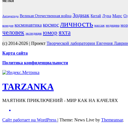
МЕТКИ
Зодиак
Марс
Од
Великая Отечественная война
Китай
Луна
Антарктида
личность
космос
космонавтика
мор
массаж
медицина
комедия
человек
яхта
юмор
экспедиция
(c) 2014-2026 | Проект
Творческой лаборатории Евгения Лаври
Карта сайта
Политика конфиденциальности
TARZANKA
МАЯТНИК ПРИКЛЮЧЕНИЙ - МИР КАК НА КАЧЕЛЯХ
Сайт работает на WordPress
|
Theme: News Live by
Themeansar
.