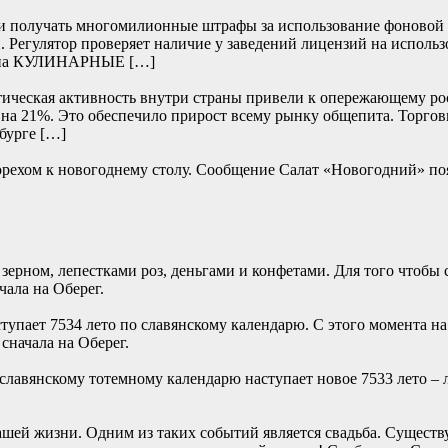
ли получать многомилионные штрафы за использование фоновой 
. Регулятор проверяет наличие у заведений лицензий на использ
а на КУЛИНАРНЫЕ […]
тическая активность внутри страны привели к опережающему рос
 — на 21%. Это обеспечило прирост всему рынку общепита. Торго
бурге […]
им орехом к новогоднему столу. Сообщение Салат «Новогодн
ерном, лепестками роз, деньгами и конфетами. Для того чтобы 
ала на Оберег.
ступает 7534 лето по славянскому календарю. С этого момента 
сначала на Оберег.
по славянскому тотемному календарю наступает новое 7533 лет
ашей жизни. Одним из таких событий является свадьба. Сущест