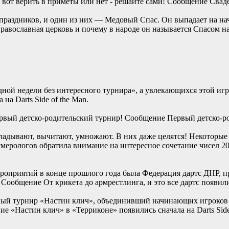
вот верить в приметы или нет - решайте сами! Сообщение Свад
праздников, и один из них — Медовый Спас. Он выпадает на нач
православная церковь и почему в народе он называется Спасом н
ной недели без интересного турнира», а увлекающихся этой игр
а Darts Side of the Man.
рвый детско-родительский турнир! Сообщение Первый детско-роди
ладывают, вычитают, умножают. В них даже целятся! Некоторые 
мерологов обратила внимание на интересное сочетание чисел 2
оприятий в конце прошлого года была Федерация дартс ДНР, пр
ообщение От крикета до армрестлинга, и это все дартс появились
ный турнир «Настин клич», объединивший начинающих игроков в 
е «Настин клич» в «Терриконе» появились сначала на Darts Side 