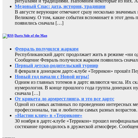
ритуалами и традициями. Напомним некоторые из них. А 
Медовый Спас: дата, история, традиции
В августе верующие отмечают сразу несколько значимых 
Великому. О том, какие события вспоминает в этот день 
появились сначала […]
Darts Side of the Man
Февраль получился жарким
Республиканский дартс продолжает жить в режиме «ни од
Сообщение Февраль получился жарким появились сначала н
Первый детско-родительский турнир
8 февраля в донецком дартс-клубе «Террикон» прошёл Пе
Новый год начали с Новой игры!
Одним из главных тотемов в дартс являются числа. Их ск
нумерология. В конце прошлого года группа донецких ну
сначала […]
От крикета до армрестлинга, и это все дартс
Одной из самых активных по проведению интересных мер
профессионалы, так и любители самых разных возрастов. С
«Настин клич» в «Терриконе»
30 ноября в дартс-клубе «Террикон» прошел неофициаль
состязание проводилось в дружеской атмосфере. Сообщени