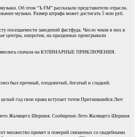
музыки. Об этом “Ъ FM” рассказали представители отрасли.
ование музыки. Размер штрафа может достигать 5 млн руб.
ту посещаемости заведений фастфуда. Число чеков в них в
вые центры, напротив, на праздниках проигрывали
ий» появились сначала на КУЛИНАРНЫЕ ПРИКЛЮЧЕНИЯ.
союз был прочный, плодовитый, богатый и сладкий.
на целый год свои права вступает тотем Притаившийся Лют
о – лето Жалящего Шершня. Сообщение Лето Жалящего Шершня
вует множество примет и поверий связанных со свадебными