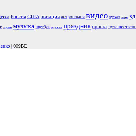
видео
зд
авиация
Россия
США
есса
астрономия
вулкан
горы
праздник
музыка
проект
е
путешествен
ноутбук
музей
оружие
ненко
| 009BE