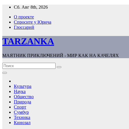
Перейти
Сб. Авг 8th, 2026
к
О проекте
содержимому
Спросите у Юрича
Глоссарий
TARZANKA
МАЯТНИК ПРИКЛЮЧЕНИЙ - МИР КАК НА КАЧЕЛЯХ
Культура
Наука
Общество
Природа
Спорт
Сумбур
Техника
Кинозал