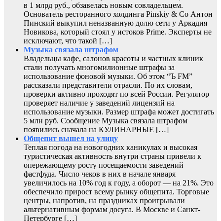
в 1 млрд руб., обзавелась новым совладельцем.
Основатель ресторанного холдинга Pinskiy & Co Антон
Пинский выкупил неназванную долю сети у Аркадия
Новикова, который стоял у истоков Prime. Эксперты не
исключают, что такой […]
Музыка связала штрафом
Владельцы кафе, салонов красоты и частных клиник
стали получать многомилионные штрафы за
использование фоновой музыки. Об этом “Ъ FM”
рассказали представители отрасли. По их словам,
проверки активно проходят по всей России. Регулятор
проверяет наличие у заведений лицензий на
использование музыки. Размер штрафа может достигать
5 млн руб. Сообщение Музыка связала штрафом
появились сначала на КУЛИНАРНЫЕ […]
Общепит вышел на улицу
Теплая погода на новогодних каникулах и высокая
туристическая активность внутри страны привели к
опережающему росту посещаемости заведений
фастфуда. Число чеков в них в начале января
увеличилось на 10% год к году, а оборот — на 21%. Это
обеспечило прирост всему рынку общепита. Торговые
центры, напротив, на праздниках проигрывали
альтернативным формам досуга. В Москве и Санкт-
Петербурге […]