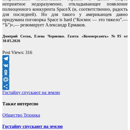
неприятное недоразумение, откладывающее появление
полноценного конкурента SpaceX (и, соответственно, радость
для последней). Но для такого у американцев давно
придумана поговорка Space is hard (“Космос — это тяжело”.—
“Ъ”)»,— резюмирует Александр Ермаков.
Дмитрий Сотак, Елена Черненко. Газета «Коммерсантъ» №95 от
30.05.2026
Post Views:
316
Telegram
VK
Odnoklassniki
Mail.Ru
Навигация
Гостайну спускают на землю
Отправить
по
Также интересно
записям
Общество
Техника
Гостайну спускают на землю