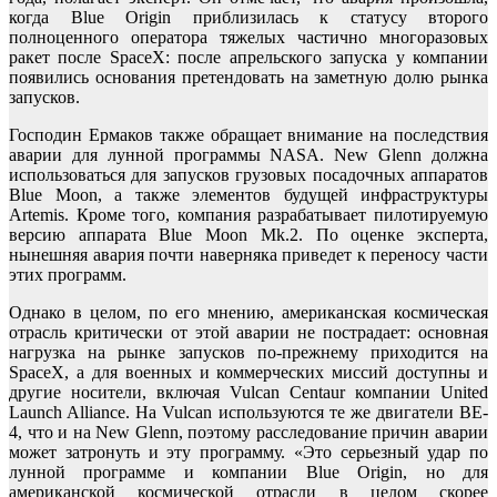
когда Blue Origin приблизилась к статусу второго
полноценного оператора тяжелых частично многоразовых
ракет после SpaceX: после апрельского запуска у компании
появились основания претендовать на заметную долю рынка
запусков.
Господин Ермаков также обращает внимание на последствия
аварии для лунной программы NASA. New Glenn должна
использоваться для запусков грузовых посадочных аппаратов
Blue Moon, а также элементов будущей инфраструктуры
Artemis. Кроме того, компания разрабатывает пилотируемую
версию аппарата Blue Moon Mk.2. По оценке эксперта,
нынешняя авария почти наверняка приведет к переносу части
этих программ.
Однако в целом, по его мнению, американская космическая
отрасль критически от этой аварии не пострадает: основная
нагрузка на рынке запусков по-прежнему приходится на
SpaceX, а для военных и коммерческих миссий доступны и
другие носители, включая Vulcan Centaur компании United
Launch Alliance. На Vulcan используются те же двигатели BE-
4, что и на New Glenn, поэтому расследование причин аварии
может затронуть и эту программу. «Это серьезный удар по
лунной программе и компании Blue Origin, но для
американской космической отрасли в целом скорее