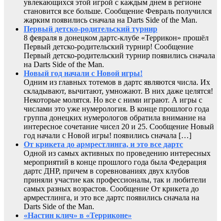
увлекающихся этой игрой с каждым днем в регионе
становится все больше. Сообщение Февраль получился
жарким появились сначала на Darts Side of the Man.
Первый детско-родительский турнир
8 февраля в донецком дартс-клубе «Террикон» прошёл
Первый детско-родительский турнир! Сообщение
Первый детско-родительский турнир появились сначала
на Darts Side of the Man.
Новый год начали с Новой игры!
Одним из главных тотемов в дартс являются числа. Их
складывают, вычитают, умножают. В них даже целятся!
Некоторые молятся. Но все с ними играют. А игры с
числами это уже нумерология. В конце прошлого года
группа донецких нумерологов обратила внимание на
интересное сочетание чисел 20 и 25. Сообщение Новый
год начали с Новой игры! появились сначала […]
От крикета до армрестлинга, и это все дартс
Одной из самых активных по проведению интересных
мероприятий в конце прошлого года была Федерация
дартс ДНР, причем в соревнованиях двух клубов
приняли участие как профессионалы, так и любители
самых разных возрастов. Сообщение От крикета до
армрестлинга, и это все дартс появились сначала на
Darts Side of the Man.
«Настин клич» в «Терриконе»