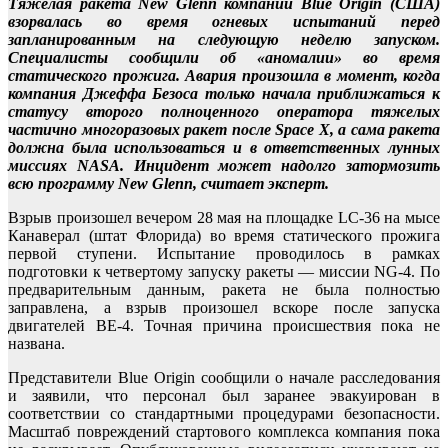
Тяжелая ракета New Glenn компании Blue Origin (США)
взорвалась во время огневых испытаний перед
запланированным на следующую неделю запуском.
Специалисты сообщили об «аномалии» во время
статического прожига. Авария произошла в момент, когда
компания Джеффа Безоса только начала приближаться к
статусу второго полноценного оператора тяжелых
частично многоразовых ракет после Space X, а сама ракета
должна была использоваться и в ответственных лунных
миссиях NASA. Инцидент может надолго затормозить
всю программу New Glenn, считает эксперт.
Взрыв произошел вечером 28 мая на площадке LC-36 на мысе
Канаверал (штат Флорида) во время статического прожига
первой ступени. Испытание проводилось в рамках
подготовки к четвертому запуску ракеты — миссии NG-4. По
предварительным данным, ракета не была полностью
заправлена, а взрыв произошел вскоре после запуска
двигателей BE-4. Точная причина происшествия пока не
названа.
Представители Blue Origin сообщили о начале расследования
и заявили, что персонал был заранее эвакуирован в
соответствии со стандартными процедурами безопасности.
Масштаб повреждений стартового комплекса компания пока