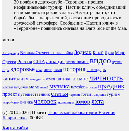
30 ноября в дартс-клубе «Террикон» прошел
неофициальный турнир «Настин клич», объединивший
начинающих игроков в дартс. Несмотря на то, что
борьба была напряженной, состязание проводилось в
дружеской атмосфере. Сообщение «Настин клич» в
«Терриконе» появились сначала на Darts Side of the Man.
МЕТКИ
Зодиак
Марс
Великая Отечественная война
Китай
Луна
Антарктида
видео
авиация
Россия
США
Одесса
астрономия
вулкан
здоровье
история
интервью
календарь
горы
игра
личность
космос
капитализм
космонавтика
комедия
праздник
музыка
море
ноутбук
массаж
медицина
музей
оружие
статья
проект
путешественник
туризм
тотем
термин
традиции
человек
яхта
юмор
физика
устройство
экспедиция
(c) 2014-2026 | Проект
Творческой лаборатории Евгения
Лавриненко
| 009BE
Карта сайта