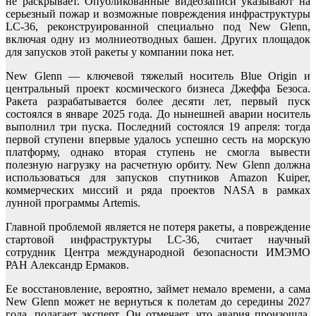
не раскрывает. Опубликованные видеозаписи указывают на
серьезный пожар и возможные повреждения инфраструктуры
LC-36, реконструированной специально под New Glenn,
включая одну из молниеотводных башен. Других площадок
для запусков этой ракеты у компании пока нет.
New Glenn — ключевой тяжелый носитель Blue Origin и
центральный проект космического бизнеса Джеффа Безоса.
Ракета разрабатывается более десяти лет, первый пуск
состоялся в январе 2025 года. До нынешней аварии носитель
выполнил три пуска. Последний состоялся 19 апреля: тогда
первой ступени впервые удалось успешно сесть на морскую
платформу, однако вторая ступень не смогла вывести
полезную нагрузку на расчетную орбиту. New Glenn должна
использоваться для запусков спутников Amazon Kuiper,
коммерческих миссий и ряда проектов NASA в рамках
лунной программы Artemis.
Главной проблемой является не потеря ракеты, а повреждение
стартовой инфраструктуры LC-36, считает научный
сотрудник Центра международной безопасности ИМЭМО
РАН Александр Ермаков.
Ее восстановление, вероятно, займет немало времени, а сама
New Glenn может не вернуться к полетам до середины 2027
года, полагает эксперт. Он отмечает, что авария произошла,