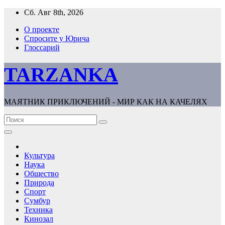
Перейти
Сб. Авг 8th, 2026
к
О проекте
содержимому
Спросите у Юрича
Глоссарий
TARZANKA
МАЯТНИК ПРИКЛЮЧЕНИЙ - МИР КАК НА КАЧЕЛЯХ
Культура
Наука
Общество
Природа
Спорт
Сумбур
Техника
Кинозал