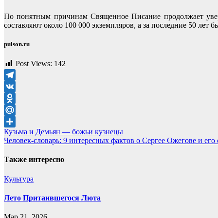
По понятным причинам Священное Писание продолжает увере
составляют около 100 000 экземпляров, а за последние 50 лет 
pulson.ru
Post Views:
142
Telegram
VK
Odnoklassniki
Mail.Ru
Навигация
Кузьма и Демьян — божьи кузнецы
Отправить
Человек-словарь: 9 интересных фактов о Сергее Ожегове и его 
по
записям
Также интересно
Культура
Лето Притаившегося Люта
Мар 21, 2026