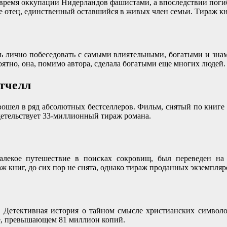
 время оккупации Нидерландов фашистами, а впоследствии погибш
ее отец, единственный оставшийся в живых член семьи. Тираж к
ь лично побеседовать с самыми влиятельными, богатыми и знам
роятно, она, помимо автора, сделала богатыми еще многих люде
тчелл
шел в ряд абсолютных бестселлеров. Фильм, снятый по книге в
детельствует 33-миллионный тираж романа.
лекое путешествие в поисках сокровищ, был переведен на 6
ж книг, до сих пор не снята, однако тираж проданных экземпля
. Детективная история о тайном смысле христианских символо
ве, превышающем 81 миллион копий.