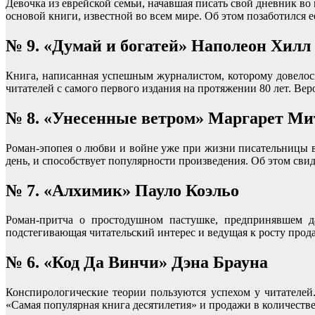
Девочка из еврейской семьи, начавшая писать свой дневник во
основой книги, известной во всем мире. Об этом позаботился 
№ 9. «Думай и богатей» Наполеон Хилл
Книга, написанная успешным журналистом, которому довелос
читателей с самого первого издания на протяжении 80 лет. Ве
№ 8. «Унесенные ветром» Маргарет Ми
Роман-эпопея о любви и войне уже при жизни писательницы во
день, и способствует популярности произведения. Об этом сви
№ 7. «Алхимик» Пауло Коэльо
Роман-притча о простодушном пастушке, предпринявшем да
подстегивающая читательский интерес и ведущая к росту прода
№ 6. «Код Да Винчи» Дэна Брауна
Конспирологические теории пользуются успехом у читателей
«Самая популярная книга десятилетия» и продажи в количест