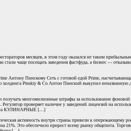
стораторов месяцев, в этом году оказался не таким прибыльным.
ли стали чаще посещать заведения фастфуда, а бизнес — отказы
rime Антону Пинскому Сеть с готовой едой Prime, насчитывающая
о холдинга Pinskiy & Co Антон Пинский выкупил неназванную до
ли получать многомилионные штрафы за использование фоновой 
. Регулятор проверяет наличие у заведений лицензий на использ
а на КУЛИНАРНЫЕ […]
тическая активность внутри страны привели к опережающему рос
 — на 21%. Это обеспечило прирост всему рынку общепита. Торго
бурге […]