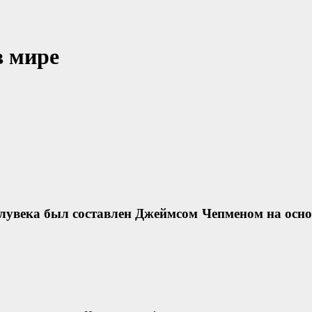
в мире
увека был составлен Джеймсом Чепменом на основ