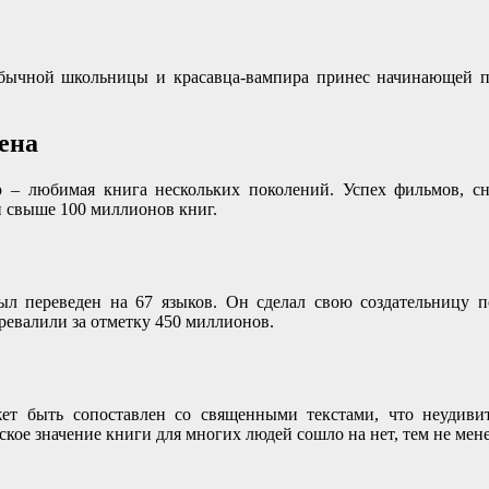
ычной школьницы и красавца-вампира принес начинающей пи
иена
 – любимая книга нескольких поколений. Успех фильмов, сн
и свыше 100 миллионов книг.
л переведен на 67 языков. Он сделал свою создательницу пе
ревалили за отметку 450 миллионов.
 быть сопоставлен со священными текстами, что неудивител
ое значение книги для многих людей сошло на нет, тем не мене