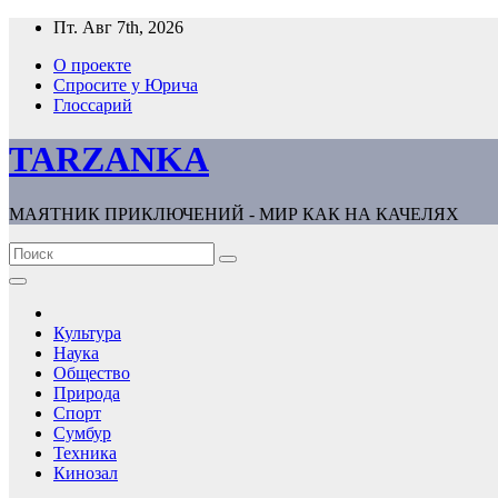
Перейти
Пт. Авг 7th, 2026
к
О проекте
содержимому
Спросите у Юрича
Глоссарий
TARZANKA
МАЯТНИК ПРИКЛЮЧЕНИЙ - МИР КАК НА КАЧЕЛЯХ
Культура
Наука
Общество
Природа
Спорт
Сумбур
Техника
Кинозал