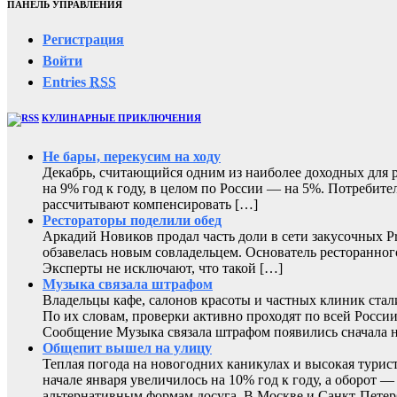
ПАНЕЛЬ УПРАВЛЕНИЯ
Регистрация
Войти
Entries
RSS
КУЛИНАРНЫЕ ПРИКЛЮЧЕНИЯ
Не бары, перекусим на ходу
Декабрь, считающийся одним из наиболее доходных для ре
на 9% год к году, в целом по России — на 5%. Потребите
рассчитывают компенсировать […]
Рестораторы поделили обед
Аркадий Новиков продал часть доли в сети закусочных P
обзавелась новым совладельцем. Основатель ресторанног
Эксперты не исключают, что такой […]
Музыка связала штрафом
Владельцы кафе, салонов красоты и частных клиник ста
По их словам, проверки активно проходят по всей России
Сообщение Музыка связала штрафом появились сначал
Общепит вышел на улицу
Теплая погода на новогодних каникулах и высокая турис
начале января увеличилось на 10% год к году, а оборот
альтернативным формам досуга. В Москве и Санкт-Петер