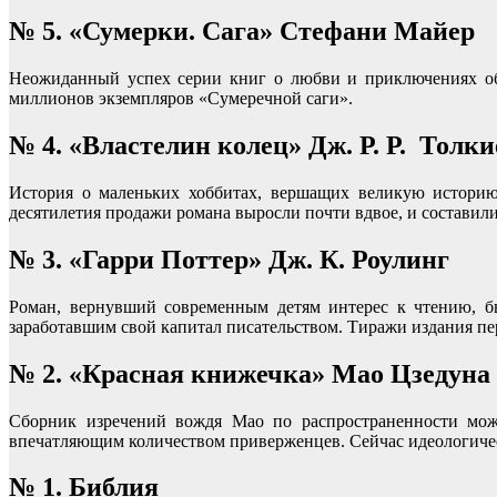
№ 5. «Сумерки. Сага» Стефани Майер
Неожиданный успех серии книг о любви и приключениях об
миллионов экземпляров «Сумеречной саги».
№ 4. «Властелин колец» Дж. Р. Р. Толк
История о маленьких хоббитах, вершащих великую историю
десятилетия продажи романа выросли почти вдвое, и составил
№ 3. «Гарри Поттер» Дж. К. Роулинг
Роман, вернувший современным детям интерес к чтению, бы
заработавшим свой капитал писательством. Тиражи издания пе
№ 2. «Красная книжечка» Мао Цзедуна
Сборник изречений вождя Мао по распространенности может
впечатляющим количеством приверженцев. Сейчас идеологическ
№ 1. Библия