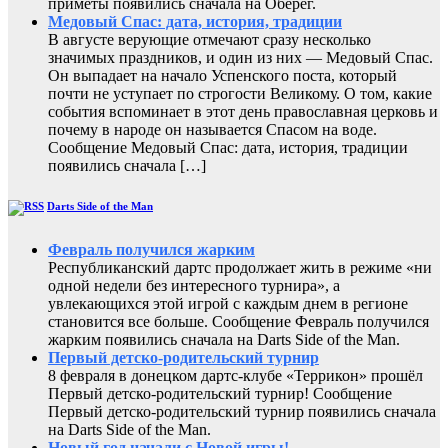
приметы появились сначала на Оберег.
Медовый Спас: дата, история, традиции
В августе верующие отмечают сразу несколько
значимых праздников, и один из них — Медовый Спас.
Он выпадает на начало Успенского поста, который
почти не уступает по строгости Великому. О том, какие
события вспоминает в этот день православная церковь и
почему в народе он называется Спасом на воде.
Сообщение Медовый Спас: дата, история, традиции
появились сначала […]
Darts Side of the Man
Февраль получился жарким
Республиканский дартс продолжает жить в режиме «ни
одной недели без интересного турнира», а
увлекающихся этой игрой с каждым днем в регионе
становится все больше. Сообщение Февраль получился
жарким появились сначала на Darts Side of the Man.
Первый детско-родительский турнир
8 февраля в донецком дартс-клубе «Террикон» прошёл
Первый детско-родительский турнир! Сообщение
Первый детско-родительский турнир появились сначала
на Darts Side of the Man.
Новый год начали с Новой игры!