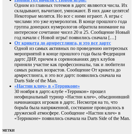
Одним из главных тотемов в дартс являются числа. Их
складывают, вычитают, умножают. В них даже целятся!
Некоторые молятся. Но все с ними играют. А игры с
числами это уже нумерология. В конце прошлого года
группа донецких нумерологов обратила внимание на
интересное сочетание чисел 20 и 25. Сообщение Новый
год начали с Новой игры! появились сначала […]
От крикета до армрестлинга, и это все дартс
Одной из самых активных по проведению интересных
мероприятий в конце прошлого года была Федерация
дартс ДНР, причем в соревнованиях двух клубов
приняли участие как профессионалы, так и любители
самых разных возрастов. Сообщение От крикета до
армрестлинга, и это все дартс появились сначала на
Darts Side of the Man.
«Настин клич» в «Терриконе»
30 ноября в дартс-клубе «Террикон» прошел
неофициальный турнир «Настин клич», объединивший
начинающих игроков в дартс. Несмотря на то, что
борьба была напряженной, состязание проводилось в
дружеской атмосфере. Сообщение «Настин клич» в
«Терриконе» появились сначала на Darts Side of the Man.
МЕТКИ