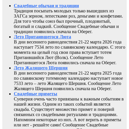
Свадебные обычаи и традиции
Традиция посыпать молодых только вышедших из
ЗАГСа зерном, лепестками роз, деньгами и конфетами.
Для того чтобы союз был прочный, плодовитый,
богатый и сладкий. Сообщение Свадебные обычаи и
традиции появились сначала на Оберег.
Лето Притаившегося Люта
В дни весеннего равноденствия 21-22 марта 2026 года
наступает 7534 лето по славянскому календарю. С этого
момента на целый год свои права вступает тотем
Притаившийся Лют (Волк). Сообщение Лето
Притаившегося Люта появились сначала на Оберег.
Лето Жалящего Шершня
В дни весеннего равноденствия 21-22 марта 2025 года
по славянскому тотемному календарю наступает новое
7533 лето – лето Жалящего Шершня. Сообщение Лето
Жалящего Шершня появились сначала на Оберег.
Свадебные приметы
Суеверия очень часто привязаны к важным событиям в
нашей жизни. Одним из таких событий является
свадьба. Существует множество примет и поверий
связанных со свадебными ритуалами и традициями.
Напомним некоторые из них. А вот верить в приметы
или нет - решайте сами! Сообщение Свадебные