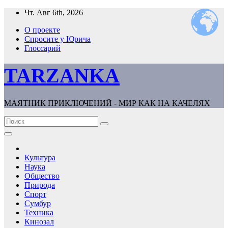
Перейти
Чт. Авг 6th, 2026
к
О проекте
содержимому
Спросите у Юрича
Глоссарий
TARZANKA
МАЯТНИК ПРИКЛЮЧЕНИЙ - МИР КАК НА КАЧЕЛЯХ
Культура
Наука
Общество
Природа
Спорт
Сумбур
Техника
Кинозал