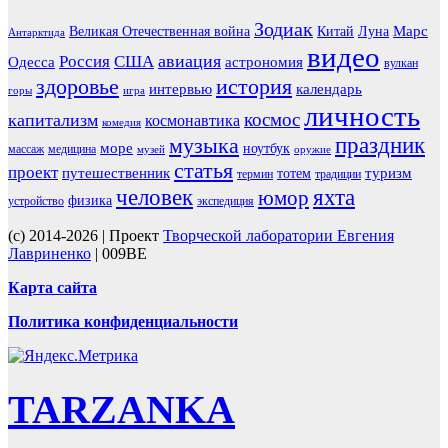
Зодиак
Марс
Великая Отечественная война
Китай
Луна
Антарктида
видео
авиация
Россия
США
Одесса
астрономия
вулкан
здоровье
история
интервью
календарь
горы
игра
личность
космос
капитализм
космонавтика
комедия
праздник
музыка
море
ноутбук
массаж
медицина
музей
оружие
статья
проект
путешественник
туризм
тотем
термин
традиции
человек
яхта
юмор
физика
устройство
экспедиция
(c) 2014-2026 | Проект
Творческой лаборатории Евгения
Лавриненко
| 009BE
Карта сайта
Политика конфиденциальности
TARZANKA