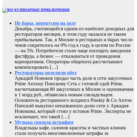
КУЛИНАРНЫЕ ПРИКЛЮЧЕНИЯ
Не бары, перекусим на ходу
Декабрь, считающийся одним из наиболее доходных для
рестораторов месяцев, в этом году оказался не таким
прибыльным. Так, в Москве в ресторанах и барах число
чеков сократилось на 9% год к году, в целом по России
— на 5%. Потребители стали чаще посещать заведения
фастфуда, а бизнес — отказываться от проведения
корпоративов. Операторы общепита рассчитывают
компенсировать […]
Рестораторы поделили обед
Аркадий Новиков продал часть доли в сети закусочных
Prime Антону Пинскому Сеть с готовой едой Prime,
насчитывающая 80 закусочных в Москве и оцениваемая
в 1 млрд руб., обзавелась новым совладельцем.
Основатель ресторанного холдинга Pinskiy & Co Антон
Пинский выкупил неназванную долю сети у Аркадия
Новикова, который стоял у истоков Prime. Эксперты не
исключают, что такой […]
Музыка связала штрафом
Владельцы кафе, салонов красоты и частных клиник
стали получать многомилионные штрафы за