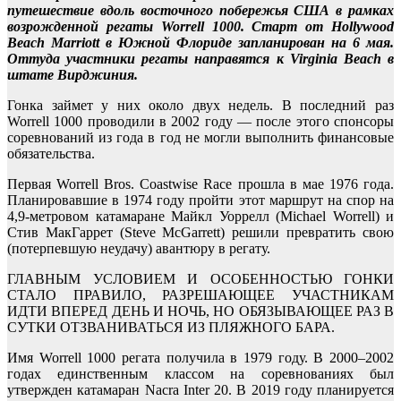
путешествие вдоль восточного побережья США в рамках
возрожденной регаты Worrell 1000. Старт от Hollywood
Beach Marriott в Южной Флориде запланирован на 6 мая.
Оттуда участники регаты направятся к Virginia Beach в
штате Вирджиния.
Гонка займет у них около двух недель. В последний раз
Worrell 1000 проводили в 2002 году — после этого спонсоры
соревнований из года в год не могли выполнить финансовые
обязательства.
Первая Worrell Bros. Coastwise Race прошла в мае 1976 года.
Планировавшие в 1974 году пройти этот маршрут на спор на
4,9-метровом катамаране Майкл Уоррелл (Michael Worrell) и
Стив МакГаррет (Steve McGarrett) решили превратить свою
(потерпевшую неудачу) авантюру в регату.
ГЛАВНЫМ УСЛОВИЕМ И ОСОБЕННОСТЬЮ ГОНКИ
СТАЛО ПРАВИЛО, РАЗРЕШАЮЩЕЕ УЧАСТНИКАМ
ИДТИ ВПЕРЕД ДЕНЬ И НОЧЬ, НО ОБЯЗЫВАЮЩЕЕ РАЗ В
СУТКИ ОТЗВАНИВАТЬСЯ ИЗ ПЛЯЖНОГО БАРА.
Имя Worrell 1000 регата получила в 1979 году. В 2000–2002
годах единственным классом на соревнованиях был
утвержден катамаран Nacra Inter 20. В 2019 году планируется