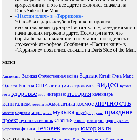
армрестлинга, и это все дартс появились сначала на
Darts Side of the Man.
«Настин клич» в «Терриконе»
30 ноября в дартс-клубе «Террикон» прошел
неофициальный турнир «Настин клич», объединивший
начинающих игроков в дартс. Несмотря на то, что
борьба была напряженной, состязание проводилось в
дружеской атмосфере. Сообщение «Настин клич» в
«Терриконе» появились сначала на Darts Side of the Man.
МЕТКИ
Зодиак
Марс
Великая Отечественная война
Китай
Луна
Антарктида
видео
авиация
Россия
США
Одесса
астрономия
вулкан
здоровье
история
интервью
календарь
горы
игра
личность
космос
капитализм
космонавтика
комедия
праздник
музыка
море
ноутбук
массаж
медицина
музей
оружие
статья
проект
путешественник
туризм
тотем
термин
традиции
человек
яхта
юмор
физика
устройство
экспедиция
(c) 2014-2026 | Проект
Творческой лаборатории Евгения