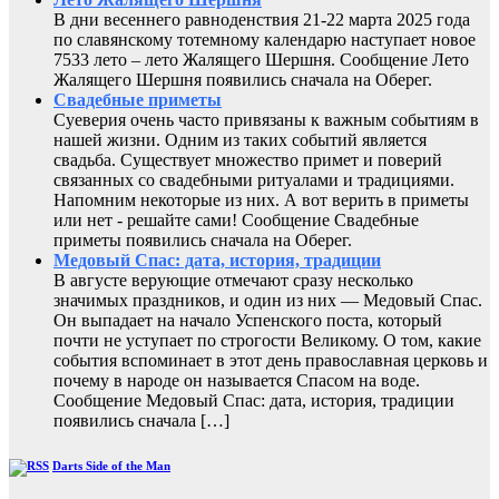
В дни весеннего равноденствия 21-22 марта 2025 года
по славянскому тотемному календарю наступает новое
7533 лето – лето Жалящего Шершня. Сообщение Лето
Жалящего Шершня появились сначала на Оберег.
Свадебные приметы
Суеверия очень часто привязаны к важным событиям в
нашей жизни. Одним из таких событий является
свадьба. Существует множество примет и поверий
связанных со свадебными ритуалами и традициями.
Напомним некоторые из них. А вот верить в приметы
или нет - решайте сами! Сообщение Свадебные
приметы появились сначала на Оберег.
Медовый Спас: дата, история, традиции
В августе верующие отмечают сразу несколько
значимых праздников, и один из них — Медовый Спас.
Он выпадает на начало Успенского поста, который
почти не уступает по строгости Великому. О том, какие
события вспоминает в этот день православная церковь и
почему в народе он называется Спасом на воде.
Сообщение Медовый Спас: дата, история, традиции
появились сначала […]
Darts Side of the Man