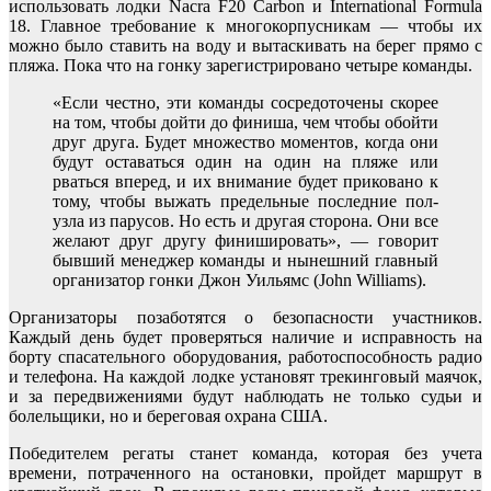
использовать лодки Nacra F20 Carbon и International Formula
18. Главное требование к многокорпусникам — чтобы их
можно было ставить на воду и вытаскивать на берег прямо с
пляжа. Пока что на гонку зарегистрировано четыре команды.
«Если честно, эти команды сосредоточены скорее
на том, чтобы дойти до финиша, чем чтобы обойти
друг друга. Будет множество моментов, когда они
будут оставаться один на один на пляже или
рваться вперед, и их внимание будет приковано к
тому, чтобы выжать предельные последние пол-
узла из парусов. Но есть и другая сторона. Они все
желают друг другу финишировать», — говорит
бывший менеджер команды и нынешний главный
организатор гонки Джон Уильямс (John Williams).
Организаторы позаботятся о безопасности участников.
Каждый день будет проверяться наличие и исправность на
борту спасательного оборудования, работоспособность радио
и телефона. На каждой лодке установят трекинговый маячок,
и за передвижениями будут наблюдать не только судьи и
болельщики, но и береговая охрана США.
Победителем регаты станет команда, которая без учета
времени, потраченного на остановки, пройдет маршрут в