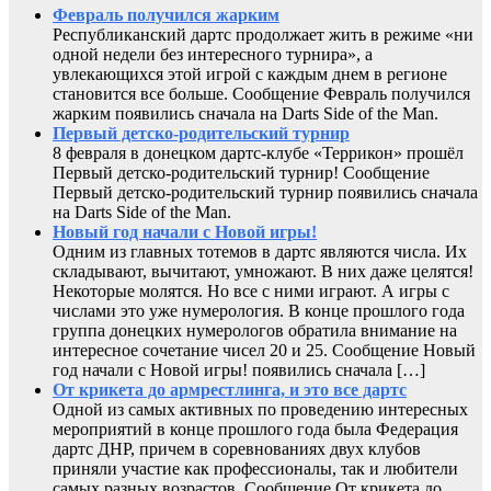
Февраль получился жарким
Республиканский дартс продолжает жить в режиме «ни
одной недели без интересного турнира», а
увлекающихся этой игрой с каждым днем в регионе
становится все больше. Сообщение Февраль получился
жарким появились сначала на Darts Side of the Man.
Первый детско-родительский турнир
8 февраля в донецком дартс-клубе «Террикон» прошёл
Первый детско-родительский турнир! Сообщение
Первый детско-родительский турнир появились сначала
на Darts Side of the Man.
Новый год начали с Новой игры!
Одним из главных тотемов в дартс являются числа. Их
складывают, вычитают, умножают. В них даже целятся!
Некоторые молятся. Но все с ними играют. А игры с
числами это уже нумерология. В конце прошлого года
группа донецких нумерологов обратила внимание на
интересное сочетание чисел 20 и 25. Сообщение Новый
год начали с Новой игры! появились сначала […]
От крикета до армрестлинга, и это все дартс
Одной из самых активных по проведению интересных
мероприятий в конце прошлого года была Федерация
дартс ДНР, причем в соревнованиях двух клубов
приняли участие как профессионалы, так и любители
самых разных возрастов. Сообщение От крикета до