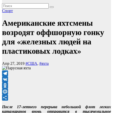
Спорт
Американские яхтсмены
возродят оффшорную гонку
для «железных людей на
пластиковых лодках»
Апр 27, 2019
#США
,
#яхта
Telegram
VK
Odnoklassniki
Mail.Ru
Отправить
После 17-летнего перерыва небольшой флот легких
катамаранов вновь отправится в тысячемильное