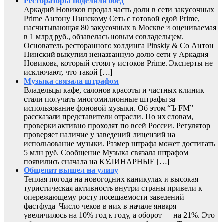
Рестораторы поделили обед
Аркадий Новиков продал часть доли в сети закусочных
Prime Антону Пинскому Сеть с готовой едой Prime,
насчитывающая 80 закусочных в Москве и оцениваемая
в 1 млрд руб., обзавелась новым совладельцем.
Основатель ресторанного холдинга Pinskiy & Co Антон
Пинский выкупил неназванную долю сети у Аркадия
Новикова, который стоял у истоков Prime. Эксперты не
исключают, что такой […]
Музыка связала штрафом
Владельцы кафе, салонов красоты и частных клиник
стали получать многомилионные штрафы за
использование фоновой музыки. Об этом “Ъ FM”
рассказали представители отрасли. По их словам,
проверки активно проходят по всей России. Регулятор
проверяет наличие у заведений лицензий на
использование музыки. Размер штрафа может достигать
5 млн руб. Сообщение Музыка связала штрафом
появились сначала на КУЛИНАРНЫЕ […]
Общепит вышел на улицу
Теплая погода на новогодних каникулах и высокая
туристическая активность внутри страны привели к
опережающему росту посещаемости заведений
фастфуда. Число чеков в них в начале января
увеличилось на 10% год к году, а оборот — на 21%. Это