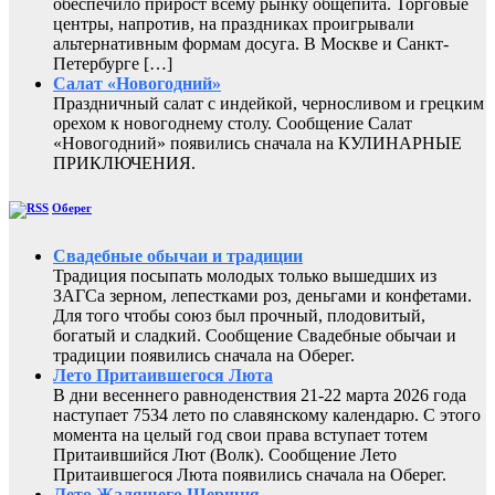
обеспечило прирост всему рынку общепита. Торговые
центры, напротив, на праздниках проигрывали
альтернативным формам досуга. В Москве и Санкт-
Петербурге […]
Салат «Новогодний»
Праздничный салат с индейкой, черносливом и грецким
орехом к новогоднему столу. Сообщение Салат
«Новогодний» появились сначала на КУЛИНАРНЫЕ
ПРИКЛЮЧЕНИЯ.
Оберег
Свадебные обычаи и традиции
Традиция посыпать молодых только вышедших из
ЗАГСа зерном, лепестками роз, деньгами и конфетами.
Для того чтобы союз был прочный, плодовитый,
богатый и сладкий. Сообщение Свадебные обычаи и
традиции появились сначала на Оберег.
Лето Притаившегося Люта
В дни весеннего равноденствия 21-22 марта 2026 года
наступает 7534 лето по славянскому календарю. С этого
момента на целый год свои права вступает тотем
Притаившийся Лют (Волк). Сообщение Лето
Притаившегося Люта появились сначала на Оберег.
Лето Жалящего Шершня