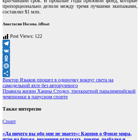
кратчайший срок. В прошлые годы призовой фонд, которые
пропорционально делили между тремя лучшими экипажами,
составлял $1 млн.
Анастасия Носова. itBoat
Post Views:
122
Telegram
VK
Odnoklassniki
Mail.Ru
Навигация
Виктор Языков прошел в одиночку вокруг света на
Отправить
самодельной яхте без авторулевого
по
Правила жизни Ханны Стодел, трехкратной паралимпийской
записям
чемпионки в парусном спорте
Также интересно
Спорт
«Да ничего вы обо мне не знаете»: Карпов о Фонде мира,
игре на бирже, неумении отдыхать, покере, рыбалке и