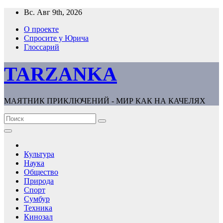
Перейти
Вс. Авг 9th, 2026
к
О проекте
содержимому
Спросите у Юрича
Глоссарий
TARZANKA
МАЯТНИК ПРИКЛЮЧЕНИЙ - МИР КАК НА КАЧЕЛЯХ
Культура
Наука
Общество
Природа
Спорт
Сумбур
Техника
Кинозал