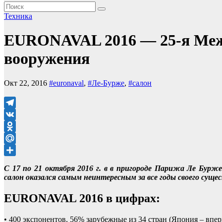
Техника
EURONAVAL 2016 — 25-я Межд
вооружения
Окт 22, 2016
#euronaval
,
#Ле-Бурже
,
#салон
Telegram
VK
Odnoklassniki
Mail.Ru
Отправить
С 17 по 21 октября 2016 г. в в пригороде Парижа Ле Бурж
салон оказался самым неинтересным за все годы своего суще
EURONAVAL 2016 в цифрах:
• 400 экспонентов, 56% зарубежные из 34 стран (Япония – впе