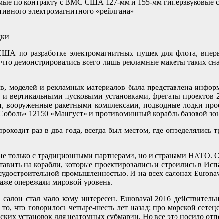
ые по контракту с ВМС США 127-мм и 155-мм гиперзвуковые снар
ктивного электромагнитного «рейлгана»
дки
А по разработке электромагнитных пушек для флота, впервы
у, что демонстрировались всего лишь рекламные макеты таких с
в, моделей и рекламных материалов была представлена информа
 и вертикальными пусковыми установками, фрегаты проектов 22
ии, вооруженные ракетными комплексами, подводные лодки про
«Соболь» 12150 «Мангуст» и противоминный корабль базовой зо
ходит раз в два года, всегда был местом, где определялись т
 не только с традиционными партнерами, но и странами НАТО. 
авить на корабли, которые проектировались и строились в Исп
судостроительной промышленностью. И на всех салонах Euronava
даже опережали мировой уровень.
l, салон стал мало кому интересен. Euronaval 2016 действител
то, что говорилось четыре-шесть лет назад: про морской сете
ских установок для неатомных субмарин. Но все это носило отп