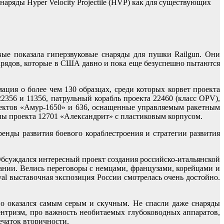
яды Hyper Velocity Projectile (HVP) как для существующих
е показала гиперзвуковые снаряды для пушки Railgun. Они
нарядов, которые в США давно и пока еще безуспешно пытаются
ция о более чем 130 образцах, среди которых корвет проекта
356 и 11356, патрульный корабль проекта 22460 (класс OPV),
ектов «Амур-1650» и 636, оснащенные управляемым ракетным
ны проекта 12701 «Александрит» с пластиковым корпусом.
ренды развития боевого кораблестроения и стратегии развития
Обсуждался интересный проект создания российско-итальянской
ании. Велись переговоры с немцами, французами, корейцами и
l выставочная экспозиция России смотрелась очень достойно.
ьно оказался самым серым и скучным. Не спасли даже снаряды
центризм, про важность необитаемых глубоководных аппаратов,
ечаток вторичности.