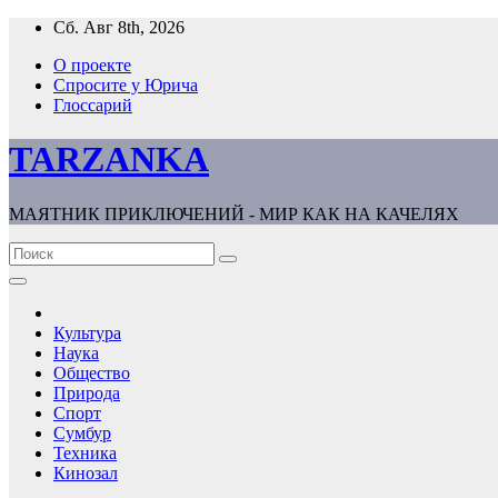
Перейти
Сб. Авг 8th, 2026
к
О проекте
содержимому
Спросите у Юрича
Глоссарий
TARZANKA
МАЯТНИК ПРИКЛЮЧЕНИЙ - МИР КАК НА КАЧЕЛЯХ
Культура
Наука
Общество
Природа
Спорт
Сумбур
Техника
Кинозал