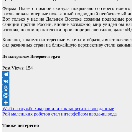
Фирма Thales с помпой скинула покрывало со своего нового 
расхваливала впервые показанный подводный необитаемый апп
Вот только у нас на Дальнем Востоке созданы подводные ро
санкции против России, вполне возможно, мир увидел бы н
изгонял, но они практически проигнорировали салон, даже «И
Конечно, какие-то интересные макеты и образцы выставлялись
сил различных стран на ближайшую перспективу стали какими-
По материалам Интернет и rg.ru
Post Views:
154
Telegram
VK
Odnoklassniki
Mail.Ru
Навигация
Wi-fi на службе хакеров или как защитить свои данные
Отправить
Рой маленьких роботов стал интерфейсом ввода-вывода
по
записям
Также интересно