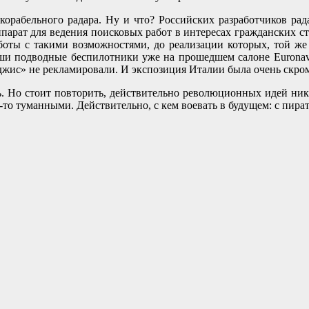
корабельного радара. Ну и что? Российских разработчиков рад
арат для ведения поисковых работ в интересах гражданских с
боты с такими возможностями, до реализации которых, той же 
аши подводные беспилотники уже на прошедшем салоне Euronav
джис» не рекламировали. И экспозиция Италии была очень скром
. Но стоит повторить, действительно революционных идей никт
то туманными. Действительно, с кем воевать в будущем: с пира