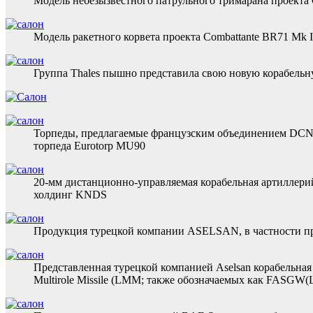
Модель небезызвестного патрульного тримарана проекта
Модель ракетного корвета проекта Combattante BR71 Mk
Группа Thales пышно представила свою новую корабельн
Торпеды, предлагаемые французским объединением DCNS 
торпеда Eurotorp MU90
20-мм дистанционно-управляемая корабельная артиллерий
холдинг KNDS
Продукция турецкой компании ASELSAN, в частности 
Представленная турецкой компанией Aselsan корабельная 
Multirole Missile (LMM; также обозначаемых как FASGW(L)