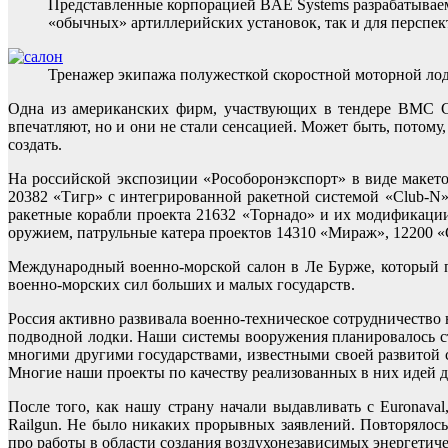
Представленные корпорацией BAE Systems разрабатываем
«обычных» артиллерийских установок, так и для перспе
Тренажер экипажа полужесткой скоростной моторной ло
Одна из американских фирм, участвующих в тендере ВМС СШ
впечатляют, но и они не стали сенсацией. Может быть, потом
создать.
На российской экспозиции «Рособоронэкспорт» в виде макето
20382 «Тигр» с интегрированной ракетной системой «Club-N»
ракетные корабли проекта 21632 «Торнадо» и их модификац
оружием, патрульные катера проектов 14310 «Мираж», 12200 
Международный военно-морской салон в Ле Бурже, который про
военно-морских сил больших и малых государств.
Россия активно развивала военно-техническое сотрудничество
подводной лодки. Наши системы вооружения планировалось ст
многими другими государствами, известными своей развитой 
Многие наши проекты по качеству реализованных в них идей 
После того, как нашу страну начали выдавливать с Euronava
Railgun. Не было никаких прорывных заявлений. Повторялось 
про работы в области создания воздухонезависимых энергетиче