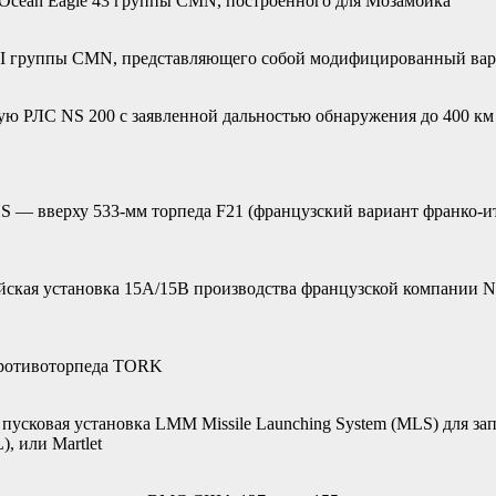
 Ocean Eagle 43 группы CMN, построенного для Мозамбика
 II группы CMN, представляющего собой модифицированный вар
ую РЛС NS 200 с заявленной дальностью обнаружения до 400 км
— вверху 533-мм торпеда F21 (французский вариант франко-ит
ская установка 15A/15B производства французской компании Ne
противоторпеда TORK
пусковая установка LMM Missile Launching System (MLS) для зап
, или Martlet