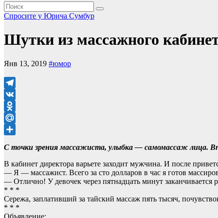
Спросите у Юрича
Сумбур
Шутки из массажного кабине
Янв 13, 2019
#юмор
Telegram
VK
Odnoklassniki
Mail.Ru
Отправить
С точки зрения массажиста, улыбка — самомассаж лица. Вп
В кабинет директора варьете заходит мужчина. И после привет
— Я — массажист. Всего за сто долларов в час я готов массир
— Отлично! У девочек через пятнадцать минут заканчивается ре
* * *
Сережа, заплативший за тайский массаж пять тысяч, почувств
* * *
Объявление: