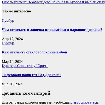
Гибель лейтенант-коммандера Лайонелла Крэбба и был ли он 
по
записям
Также интересно
Сумбур
Чем отличается лавочка от скамейки и паркового дивана?
Апр 17, 2024
Сумбур
Как наклеить стекловолоконные обои
Мар 14, 2024
Культура
Спросите у Юрича
10 февраля начнется Год Дракона!
Янв 26, 2024
Добавить комментарий
Для отправки комментария вам необходимо
авторизоваться
.