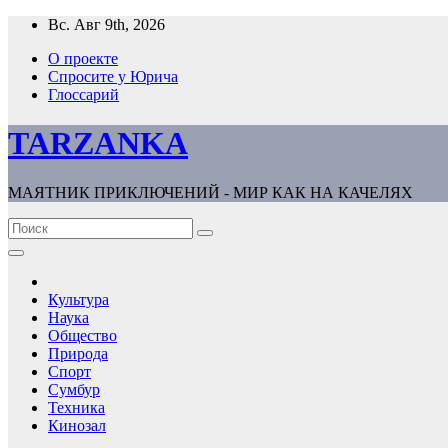
Перейти
Вс. Авг 9th, 2026
к
О проекте
содержимому
Спросите у Юрича
Глоссарий
TARZANKA
МАЯТНИК ПРИКЛЮЧЕНИЙ - МИР КАК НА КАЧЕЛЯХ
Культура
Наука
Общество
Природа
Спорт
Сумбур
Техника
Кинозал