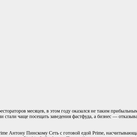
стораторов месяцев, в этом году оказался не таким прибыльным.
ли стали чаще посещать заведения фастфуда, а бизнес — отказы
rime Антону Пинскому Сеть с готовой едой Prime, насчитывающая