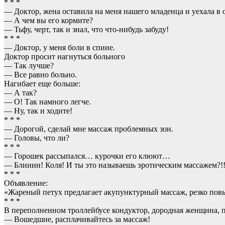
* * *
— Доктор, жена оставила на меня нашего младенца и уехала в 
— А чем вы его кормите?
— Тьфу, черт, так и знал, что что-нибудь забуду!
* * *
— Доктор, у меня боли в спине.
Доктор просит нагнуться больного
— Так лучше?
— Все равно больно.
Нагибает еще больше:
— А так?
— О! Так намного легче.
— Ну, так и ходите!
* * *
— Дорогой, сделай мне массаж проблемных зон.
— Головы, что ли?
* * *
— Горошек рассыпался… курочки его клюют…
— Блииин! Коля! И ты это называешь эротическим массажем?!
* * *
Объявление:
«Жареный петух предлагает акупунктурный массаж, резко по
* * *
В переполненном троллейбусе кондуктор, дородная женщина, 
— Вошедшие, расплачивайтесь за массаж!