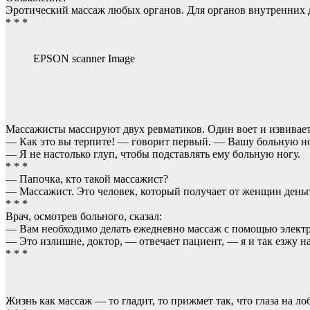
Эротический массаж любых органов. Для органов внутренних 
* * *
EPSON scanner Image
Массажисты массируют двух ревматиков. Один воет и извивает
— Как это вы терпите! — говорит первый. — Вашу больную ногу
— Я не настолько глуп, чтобы подставлять ему больную ногу.
* * *
— Папочка, кто такой массажист?
— Массажист. Это человек, который получает от женщин деньги
* * *
Врач, осмотрев больного, сказал:
— Вам необходимо делать ежедневно массаж с помощью электр
— Это излишне, доктор, — отвечает пациент, — я и так езжу н
* * *
Жизнь как массаж — то гладит, то прижмет так, что глаза на лоб