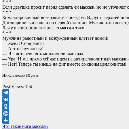
* * *
Если девушка просит парня сделать ей массаж, но не уточняет с 
* * *
Командировочный возвращается поездом. Вдруг с верхней по
Договорились и сошли на первой станции. Мужик отправляет д
Лежу в гостинице зпт делаю массаж тчк»
* * *
Мужчина радостный и возбужденный влетает домой:
— Жена! Собирайся!
— А что случилось?
— Я в лотерею пять миллионов выиграл!
— Ура! И мы прямо сейчас идем на антицеллюлитный массаж, о
— Нет! Теперь ты идешь на фиг вместе со своим целлюлитом!
Из коллекции Юрича
Post Views:
194
Telegram
VK
Odnoklassniki
Mail.Ru
Навигация
Что такое йога массаж?
Отправить