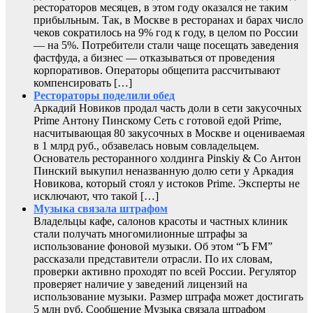
рестораторов месяцев, в этом году оказался не таким
прибыльным. Так, в Москве в ресторанах и барах число
чеков сократилось на 9% год к году, в целом по России
— на 5%. Потребители стали чаще посещать заведения
фастфуда, а бизнес — отказываться от проведения
корпоративов. Операторы общепита рассчитывают
компенсировать […]
Рестораторы поделили обед
Аркадий Новиков продал часть доли в сети закусочных
Prime Антону Пинскому Сеть с готовой едой Prime,
насчитывающая 80 закусочных в Москве и оцениваемая
в 1 млрд руб., обзавелась новым совладельцем.
Основатель ресторанного холдинга Pinskiy & Co Антон
Пинский выкупил неназванную долю сети у Аркадия
Новикова, который стоял у истоков Prime. Эксперты не
исключают, что такой […]
Музыка связала штрафом
Владельцы кафе, салонов красоты и частных клиник
стали получать многомилионные штрафы за
использование фоновой музыки. Об этом “Ъ FM”
рассказали представители отрасли. По их словам,
проверки активно проходят по всей России. Регулятор
проверяет наличие у заведений лицензий на
использование музыки. Размер штрафа может достигать
5 млн руб. Сообщение Музыка связала штрафом