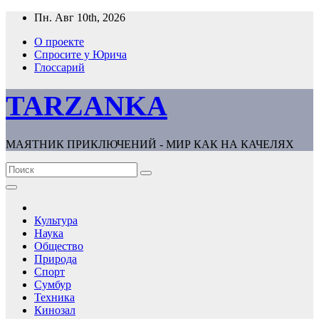
Перейти
Пн. Авг 10th, 2026
к
О проекте
содержимому
Спросите у Юрича
Глоссарий
TARZANKA
МАЯТНИК ПРИКЛЮЧЕНИЙ - МИР КАК НА КАЧЕЛЯХ
Культура
Наука
Общество
Природа
Спорт
Сумбур
Техника
Кинозал