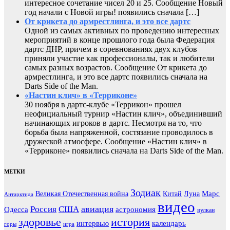
интересное сочетание чисел 20 и 25. Сообщение Новый
год начали с Новой игры! появились сначала […]
От крикета до армрестлинга, и это все дартс
Одной из самых активных по проведению интересных
мероприятий в конце прошлого года была Федерация
дартс ДНР, причем в соревнованиях двух клубов
приняли участие как профессионалы, так и любители
самых разных возрастов. Сообщение От крикета до
армрестлинга, и это все дартс появились сначала на
Darts Side of the Man.
«Настин клич» в «Терриконе»
30 ноября в дартс-клубе «Террикон» прошел
неофициальный турнир «Настин клич», объединивший
начинающих игроков в дартс. Несмотря на то, что
борьба была напряженной, состязание проводилось в
дружеской атмосфере. Сообщение «Настин клич» в
«Терриконе» появились сначала на Darts Side of the Man.
МЕТКИ
Зодиак
Марс
Великая Отечественная война
Китай
Луна
Антарктида
видео
авиация
Россия
США
Одесса
астрономия
вулкан
здоровье
история
интервью
календарь
горы
игра