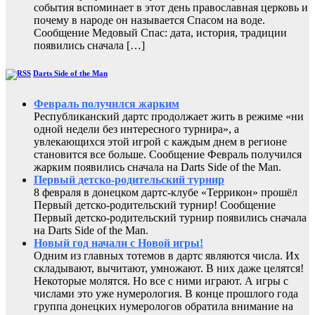
события вспоминает в этот день православная церковь и
почему в народе он называется Спасом на воде.
Сообщение Медовый Спас: дата, история, традиции
появились сначала […]
Darts Side of the Man
Февраль получился жарким
Республиканский дартс продолжает жить в режиме «ни
одной недели без интересного турнира», а
увлекающихся этой игрой с каждым днем в регионе
становится все больше. Сообщение Февраль получился
жарким появились сначала на Darts Side of the Man.
Первый детско-родительский турнир
8 февраля в донецком дартс-клубе «Террикон» прошёл
Первый детско-родительский турнир! Сообщение
Первый детско-родительский турнир появились сначала
на Darts Side of the Man.
Новый год начали с Новой игры!
Одним из главных тотемов в дартс являются числа. Их
складывают, вычитают, умножают. В них даже целятся!
Некоторые молятся. Но все с ними играют. А игры с
числами это уже нумерология. В конце прошлого года
группа донецких нумерологов обратила внимание на