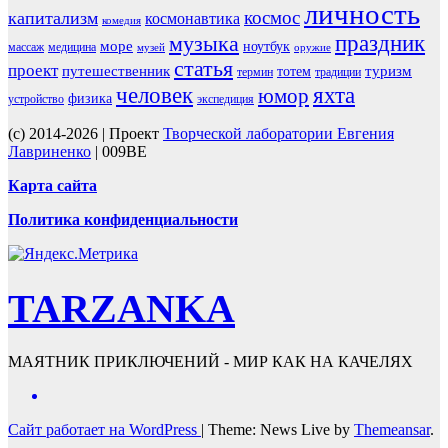
личность
космос
капитализм
космонавтика
комедия
праздник
музыка
море
ноутбук
массаж
медицина
музей
оружие
статья
проект
путешественник
туризм
тотем
термин
традиции
человек
яхта
юмор
физика
устройство
экспедиция
(c) 2014-2026 | Проект
Творческой лаборатории Евгения
Лавриненко
| 009BE
Карта сайта
Политика конфиденциальности
TARZANKA
МАЯТНИК ПРИКЛЮЧЕНИЙ - МИР КАК НА КАЧЕЛЯХ
Сайт работает на WordPress
|
Theme: News Live by
Themeansar
.