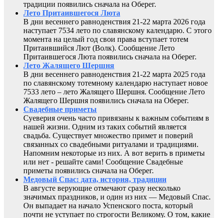
традиции появились сначала на Оберег.
Лето Притаившегося Люта
В дни весеннего равноденствия 21-22 марта 2026 года
наступает 7534 лето по славянскому календарю. С этого
момента на целый год свои права вступает тотем
Притаившийся Лют (Волк). Сообщение Лето
Притаившегося Люта появились сначала на Оберег.
Лето Жалящего Шершня
В дни весеннего равноденствия 21-22 марта 2025 года
по славянскому тотемному календарю наступает новое
7533 лето – лето Жалящего Шершня. Сообщение Лето
Жалящего Шершня появились сначала на Оберег.
Свадебные приметы
Суеверия очень часто привязаны к важным событиям в
нашей жизни. Одним из таких событий является
свадьба. Существует множество примет и поверий
связанных со свадебными ритуалами и традициями.
Напомним некоторые из них. А вот верить в приметы
или нет - решайте сами! Сообщение Свадебные
приметы появились сначала на Оберег.
Медовый Спас: дата, история, традиции
В августе верующие отмечают сразу несколько
значимых праздников, и один из них — Медовый Спас.
Он выпадает на начало Успенского поста, который
почти не уступает по строгости Великому. О том, какие