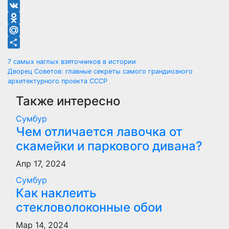
Telegram
VK
Odnoklassniki
Mail.Ru
Отправить
Навигация
7 cамых наглых взяточников в истории
Дворец Советов: главные секреты самого грандиозного
по
архитектурного проекта СССР
Также интересно
записям
Сумбур
Чем отличается лавочка от
скамейки и паркового дивана?
Апр 17, 2024
Сумбур
Как наклеить
стекловолоконные обои
Мар 14, 2024