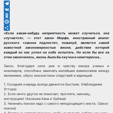
Telegram
VK
Odnoklassniki
Mail.Ru
«Если какая-нибудь неприятность может случиться, она
Отправить
случается», — этот закон Мерфи, иностранный аналог
русского «закона подлости», пожалуй, является самой
известной закономерностью жизни, действие которой
каждый из нас успел на себе испытать. Но если бы все на
этом закончилось, жизнь была бы скучна и неинтересна…
Закон, благодаря силе ума и чувству юмора ученых и
инженеров, способных замечать малейшие взаимосвязи между
явлениями, оброс множеством следствий и вариаций.
1. Соседняя очередь всегда движется быстрее. (Наблюдение
Этторе)
2. Если ничто другое не помогает, прочтите, наконец,
инструкцию! (Аксиома Кана и Орбена)
3. Начинать поиски надо с самого неподходящего места. (Закон
поиска)