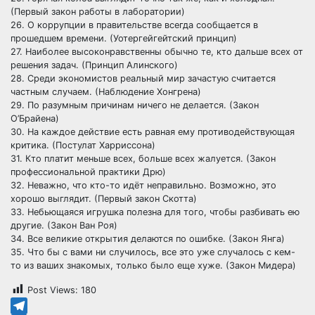
(Первый закон работы в лаборатории)
26. О коррупции в правительстве всегда сообщается в
прошедшем времени. (Уотергейгейтский принцип)
27. Наиболее высоконравственны обычно те, кто дальше всех от
решения задач. (Принцип Алинского)
28. Среди экономистов реальный мир зачастую считается
частным случаем. (Наблюдение Хонгрена)
29. По разумным причинам ничего не делается. (Закон
О’Брайена)
30. На каждое действие есть равная ему противодействующая
критика. (Постулат Харриссона)
31. Кто платит меньше всех, больше всех жалуется. (Закон
профессиональной практики Дрю)
32. Неважно, что кто-то идёт неправильно. Возможно, это
хорошо выглядит. (Первый закон Скотта)
33. Небьющаяся игрушка полезна для того, чтобы разбивать ею
другие. (Закон Ван Роя)
34. Все великие открытия делаются по ошибке. (Закон Янга)
35. Что бы с вами ни случилось, все это уже случалось с кем-
то из ваших знакомых, только было еще хуже. (Закон Мидера)
Post Views:
180