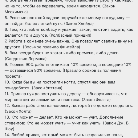
4. Всегда не хватает времени, чтобы выполнить работу как надо,
но на то, чтобы ее переделать, время находится. (Закон
Мескимена)
5. Решение сложной задачи поручайте ленивому сотруднику —
он найдет более легкий путь. (Закон Хлейда)
6. Тем, кто любит колбасу и уважает закон, не стоит видеть, как
делается то и другое. (Колбасный принцип)
7. Работа в команде очень важна. Она позволяет свалить вину на
другого. (Восьмое правило Фингейла)
8. Вам всегда будет не хватать либо времени, либо денег.
(Следствие Лермана)
9. Первые 90% работы отнимают 10% времени, а последние 10%
— оставшиеся 90% времени. (Правило сроков выполнения
проекта)
10. Когда бы вы ни постригли ногти, спустя час они вам
понадобятся. (Закон Уиттена)
11. Пришла нужда постучать по дереву — обнаруживаешь, что
мир состоит из алюминия и пластика. (Закон Флагга)
12. Всякая работа легка человеку, который не должен ее делать.
(Закон Холта)
13. Кто может — делает. Кто не может — учит. Дополнение
студентов: Кто не может учить — учит как учить. (Закон Дж. Б.
Шоу)
14. Любой приказ, который может быть неправильно понят,