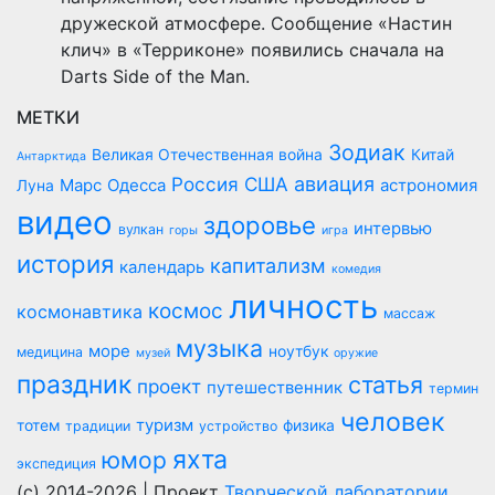
дружеской атмосфере. Сообщение «Настин
клич» в «Терриконе» появились сначала на
Darts Side of the Man.
МЕТКИ
Зодиак
Великая Отечественная война
Китай
Антарктида
Россия
США
авиация
Марс
Одесса
астрономия
Луна
видео
здоровье
интервью
вулкан
горы
игра
история
капитализм
календарь
комедия
личность
космос
космонавтика
массаж
музыка
море
ноутбук
медицина
музей
оружие
праздник
статья
проект
путешественник
термин
человек
туризм
тотем
физика
традиции
устройство
яхта
юмор
экспедиция
(c) 2014-2026 | Проект
Творческой лаборатории