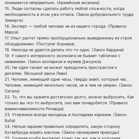
понимается неправильно. (Армейская аксиома)
15. Люди согласны сделать работу любой сложности, когда
необходимость в этом уже отпала. (Закон добровольного труда
Зимерги)
16. Эксперт — любой человек не из нашего города. (Правило
Марса)
17. Опыт растет прямо пропорционально выведенному из строя
оборудованию. (Постулат Хорнера)
18. Никогда не удается делать что-то одно. (Закон Хардина)
19. У самого интересного экспоната не бывает таблички с
названием. (Закон зоопарков и музеев Джоунса)
20. Ни один талант не может преодолеть пристрастия к
деталям. (Восьмой закон Леви)
21. Человек, имеющий одни часы, твердо знает, который час.
Человек, имеющий несколько часов, ни в чем не уверен. (Закон
Сегала)
22. То, что вы храните достаточно долго, можно выбросить. Как
только вы что-то выбросите, оно вам понадобится. (Правило
взаимозависимости Ричарда)
23. Утерянное всегда находишь в последнем кармане. (Закон
Буба)
24. Нельзя заранее правильно определить, какую сторону
бутерброда мазать маслом. (Закон своенравия природы)
25. Горячая колба выглядит точно так же, как и холодная.