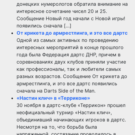
донецких нумерологов обратила внимание на
интересное сочетание чисел 20 и 25.
Сообщение Новый год начали с Новой игры!
появились сначала […]
От крикета до армрестлинга, и это все дартс
Одной из самых активных по проведению
интересных мероприятий в конце прошлого
года была Федерация дартс ДНР, причем в
соревнованиях двух клубов приняли участие
как профессионалы, так и любители самых
разных возрастов. Сообщение От крикета до
армрестлинга, и это все дартс появились
сначала на Darts Side of the Man.
«Настин клич» в «Терриконе»
30 ноября в дартс-клубе «Террикон» прошел
неофициальный турнир «Настин клич»,
объединивший начинающих игроков в дартс.
Несмотря на то, что борьба была
напряженной, состязание проводилось в