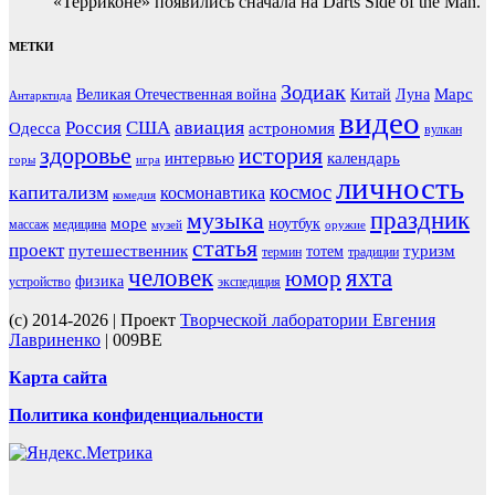
«Терриконе» появились сначала на Darts Side of the Man.
МЕТКИ
Зодиак
Марс
Великая Отечественная война
Китай
Луна
Антарктида
видео
авиация
Россия
США
Одесса
астрономия
вулкан
здоровье
история
интервью
календарь
горы
игра
личность
космос
капитализм
космонавтика
комедия
праздник
музыка
море
ноутбук
массаж
медицина
музей
оружие
статья
проект
путешественник
туризм
тотем
термин
традиции
человек
яхта
юмор
физика
устройство
экспедиция
(c) 2014-2026 | Проект
Творческой лаборатории Евгения
Лавриненко
| 009BE
Карта сайта
Политика конфиденциальности