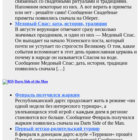
связанных со свадебными ритуалами и традициями.
Напомним некоторые из них. А вот верить в приметы
или нет - решайте сами! Сообщение Свадебные
приметы появились сначала на Оберег.
Медовый Спас: дата, история, традиции
В августе верующие отмечают сразу несколько
значимых праздников, и один из них — Медовый Спас.
Он выпадает на начало Успенского поста, который
почти не уступает по строгости Великому. О том, какие
события вспоминает в этот день православная церковь и
почему в народе он называется Спасом на воде.
Сообщение Медовый Спас: дата, история, традиции
появились сначала […]
Darts Side of the Man
Февраль получился жарким
Республиканский дартс продолжает жить в режиме «ни
одной недели без интересного турнира», а
увлекающихся этой игрой с каждым днем в регионе
становится все больше. Сообщение Февраль получился
жарким появились сначала на Darts Side of the Man.
Первый детско-родительский турнир
8 февраля в донецком дартс-клубе «Террикон» прошёл
Первый детско-родительский турнир! Сообщение