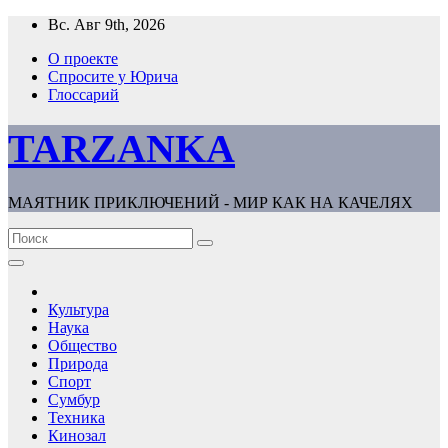
Перейти
Вс. Авг 9th, 2026
к
О проекте
содержимому
Спросите у Юрича
Глоссарий
TARZANKA
МАЯТНИК ПРИКЛЮЧЕНИЙ - МИР КАК НА КАЧЕЛЯХ
Культура
Наука
Общество
Природа
Спорт
Сумбур
Техника
Кинозал