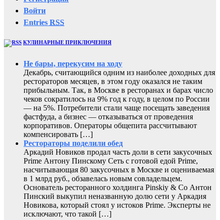
Войти
Entries
RSS
КУЛИНАРНЫЕ ПРИКЛЮЧЕНИЯ
Не бары, перекусим на ходу
Декабрь, считающийся одним из наиболее доходных для
рестораторов месяцев, в этом году оказался не таким
прибыльным. Так, в Москве в ресторанах и барах число
чеков сократилось на 9% год к году, в целом по России
— на 5%. Потребители стали чаще посещать заведения
фастфуда, а бизнес — отказываться от проведения
корпоративов. Операторы общепита рассчитывают
компенсировать […]
Рестораторы поделили обед
Аркадий Новиков продал часть доли в сети закусочных
Prime Антону Пинскому Сеть с готовой едой Prime,
насчитывающая 80 закусочных в Москве и оцениваемая
в 1 млрд руб., обзавелась новым совладельцем.
Основатель ресторанного холдинга Pinskiy & Co Антон
Пинский выкупил неназванную долю сети у Аркадия
Новикова, который стоял у истоков Prime. Эксперты не
исключают, что такой […]