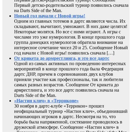
Первый детско-родительский турнир появились сначала
на Darts Side of the Man.
Новый год начали с Новой игры!
Одним из главных тотемов в дартс являются числа. Их
складывают, вычитают, умножают. В них даже целятся!
Некоторые молятся. Но все с ними играют. А игры с
числами это уже нумерология. В конце прошлого года
группа донецких нумерологов обратила внимание на
интересное сочетание чисел 20 и 25. Сообщение Новый
год начали с Новой игры! появились сначала […]
От крикета до армрестлинга, и это все дартс
Одной из самых активных по проведению интересных
мероприятий в конце прошлого года была Федерация
дартс ДНР, причем в соревнованиях двух клубов
приняли участие как профессионалы, так и любители
самых разных возрастов. Сообщение От крикета до
армрестлинга, и это все дартс появились сначала на
Darts Side of the Man.
«Настин клич» в «Терриконе»
30 ноября в дартс-клубе «Террикон» прошел
неофициальный турнир «Настин клич», объединивший
начинающих игроков в дартс. Несмотря на то, что
борьба была напряженной, состязание проводилось в
дружеской атмосфере. Сообщение «Настин клич» в