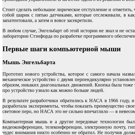
Стоит сделать небольшое лирическое отступление и отметить,
собой шарик с пятью датчиками, которые отслеживали, в ка
запатентовали, а затем и вовсе засекретили.
В любом случае, Энгельбарт об этой истории не знал и не ост
лаборатории Стэнфорда по разработке программного обеспечен
Первые шаги компьютерной мыши
Мышь Энгельбарта
Прототип нового устройства, которое с самого начала наз
механическое устройство с двумя перпендикулярно установле
образом, никаких диагональных движений. Кнопка была тоже т
про устройство узнало как можно больше людей.
В результате разработчики обратились к НАСА в 1966 году,
разработала эксперименты, чтобы показать преимущество свое
световое перо, но НАСА это не сильно впечатлило — в невесом
Компьютерная мышь и а другие передовые технологии были
видеоконференции, телеконференции, электронную почту, ги
чудес внимания никто особенно не обратил. Не получив должн