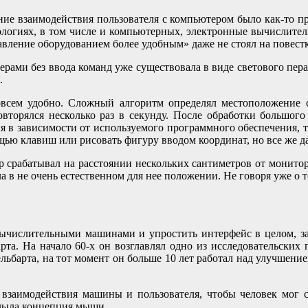
ение взаимодействия пользователя с компьютером было как-то пр
ологиях, в том числе и компьютерных, электронные вычислите
авление оборудованием более удобным» даже не стоял на повестк
ерами без ввода команд уже существовала в виде светового пера
.
совсем удобно. Сложный алгоритм определял местоположение с
овторялся несколько раз в секунду. После обработки большого
я в зависимости от используемого программного обеспечения, т
щью клавиш или рисовать фигуру вводом координат, но все же да
р срабатывал на расстоянии нескольких сантиметров от монитор
а в не очень естественном для нее положении. Не говоря уже о 
с вычислительными машинами и упростить интерфейс в целом, 
та. На начало 60-х он возглавлял одно из исследовательских 
льбарта, на тот момент он больше 10 лет работал над улучше
взаимодействия машины и пользователя, чтобы человек мог со
плыла концепция мыши.