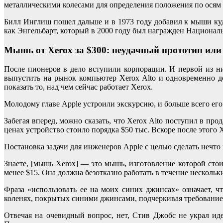
металлическими колесами для определения положения по осям 
Билл Инглиш пошел дальше и в 1973 году добавил к мыши куда
как Энгельбарт, который в 2000 году был награжден Националь
Мышь от Xerox за $300: неудачный прототип или
После пионеров в дело вступили корпорации. И первой из ни
выпустить на рынок компьютер Xerox Alto и одновременно до
показать то, над чем сейчас работает Xerox.
Молодому главе Apple устроили экскурсию, и больше всего его
Забегая вперед, можно сказать, что Xerox Alto поступил в пр
ценах устройство стоило порядка $50 тыс. Вскоре после этог
Постановка задачи для инженеров Apple с целью сделать нечто 
Знаете, [мышь Xerox] — это мышь, изготовление которой стои
менее $15. Она должна безотказно работать в течение нескольк
Фраза «использовать ее на моих синих джинсах» означает,
коленях, покрытых синими джинсами, подчеркивая требование 
Отвечая на очевидный вопрос, нет, Стив Джобс не украл и