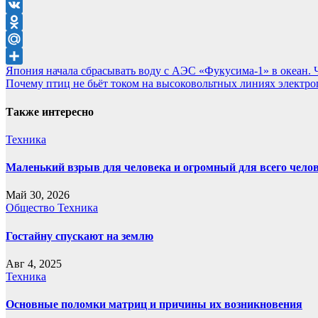
Telegram
VK
Odnoklassniki
Mail.Ru
Навигация
Япония начала сбрасывать воду с АЭС «Фукусима-1» в океан. 
Отправить
Почему птиц не бьёт током на высоковольтных линиях электро
по
записям
Также интересно
Техника
Маленький взрыв для человека и огромный для всего чело
Май 30, 2026
Общество
Техника
Гостайну спускают на землю
Авг 4, 2025
Техника
Основные поломки матриц и причины их возникновения