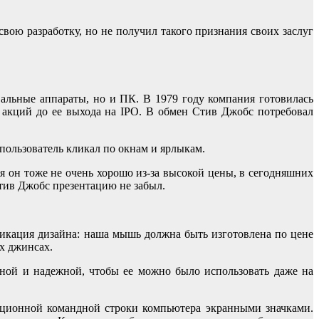
вою разработку, но не получил такого признания своих заслуг
вальные аппараты, но и ПК. В 1979 году компания готовилась
ь акций до ее выхода на IPO. В обмен Стив Джобс потребовал
пользователь кликал по окнам и ярлыкам.
ся он тоже не очень хорошо из-за высокой цены, в сегодняшних
Стив Джобс презентацию не забыл.
икация дизайна: наша мышь должна быть изготовлена ​​по цене
их джинсах.
ной и надежной, чтобы ее можно было использовать даже на
иционной командной строки компьютера экранными значками.