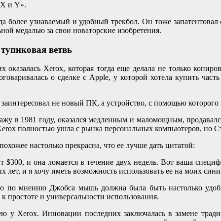
X и Y».
 более узнаваемый и удобный трекбол. Он тоже запатентовал с
ной медалью за свои новаторские изобретения.
 тупиковая ветвь
х оказалась Xerox, которая тогда еще делала не только копиро
говаривалась о сделке с Apple, у которой хотела купить част
 заинтересовал не новый ПК, а устройство, с помощью которого 
одажу в 1981 году, оказался медленным и маломощным, продавал
о Xerox полностью ушла с рынка персональных компьютеров, но 
похожее настолько прекрасна, что ее лучше дать цитатой:
т $300, и она ломается в течение двух недель. Вот ваша специф
их лет, и я хочу иметь возможность использовать ее на моих син
 что по мнению Джобса мышь должна была быть настолько удоб
к простоте и универсальности использования.
дею у Xerox. Инновации последних заключалась в замене трад