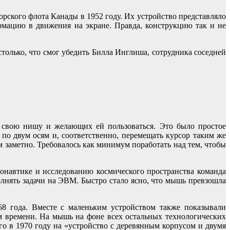
рского флота Канады в 1952 году. Их устройство представляло
рмацию в движения на экране. Правда, конструкцию так и не
столько, что смог убедить Билла Инглиша, сотрудника соседней
и свою нишу и желающих ей пользоваться. Это было простое
по двум осям и, соответственно, перемещать курсор таким же
 заметно. Требовалось как минимум поработать над тем, чтобы
онавтике и исследованию космического пространства команда
олнять задачи на ЭВМ. Быстро стало ясно, что мышь превзошла
8 года. Вместе с маленьким устройством также показывали
м времени. На мышь на фоне всех остальных технологических
го в 1970 году на «устройство с деревянным корпусом и двумя