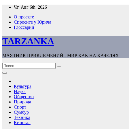
Перейти
Чт. Авг 6th, 2026
к
О проекте
содержимому
Спросите у Юрича
Глоссарий
TARZANKA
МАЯТНИК ПРИКЛЮЧЕНИЙ - МИР КАК НА КАЧЕЛЯХ
Культура
Наука
Общество
Природа
Спорт
Сумбур
Техника
Кинозал