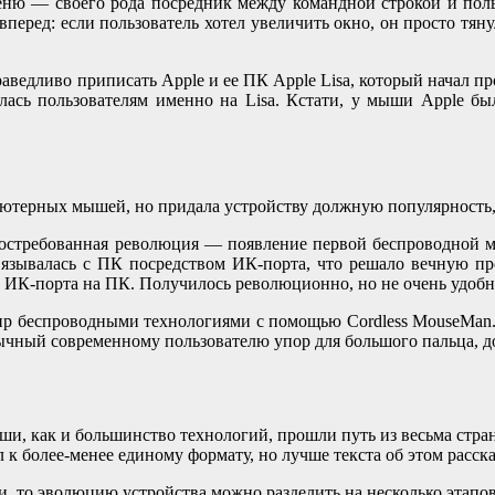
еню — своего рода посредник между командной строкой и поль
ред: если пользователь хотел увеличить окно, он просто тянул 
дливо приписать Apple и ее ПК Apple Lisa, который начал прод
лась пользователям именно на Lisa. Кстати, у мыши Apple был
ютерных мышей, но придала устройству должную популярность, п
востребованная революция — появление первой беспроводной м
зывалась с ПК посредством ИК-порта, что решало вечную про
ь ИК-порта на ПК. Получилось революционно, но не очень удобн
 мир беспроводными технологиями с помощью Cordless MouseMan.
чный современному пользователю упор для большого пальца, до 
ши, как и большинство технологий, прошли путь из весьма стра
 к более-менее единому формату, но лучше текста об этом расск
 то эволюцию устройства можно разделить на несколько этапов