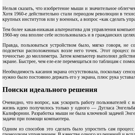
Нельзя сказать, что изобретение мыши и значительное облегч
Хотя 1960-е действительно стали периодом революции в техн
крупных институтов или у военных, а вопрос «как сделать упр
Тем более какая-никакая альтернатива для управления компьют
1960-му она вполне себе использовалась и в гражданских целях
Правда, пользоваться устройством было, мягко говоря, не 
подсветки расположенных возле него точек. Этот процесс п
точностью до миллиметра. Затем компьютер выполнял действи
экране. Быстрее, чем еле-еле перемещаться по таблицам с помо
Необходимость касания экрана отсутствовала, поскольку сенсо
нужно было постоянно держать его у экрана, плюс рука уставал
Поиски идеального решения
Очевидно, что вопрос, как ускорить работу пользователей 
жизнь идею получилось только у одного — Дугласа Энгельбар
Калифорнии. Разработка мыши не была ключевой задачей Энге
задачи при помощи компьютера.
Одним из способов это сделать было упростить сам процесс 
громоздким управлением. В качестве одного из решений и вс