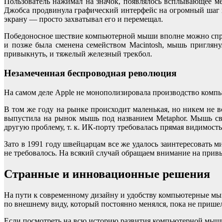
Пользователь нажимал на значок, появлялось всплывающее м
Джобса продвинула графический интерфейс на огромный шаг впе
экрану — просто захватывал его и перемещал.
Победоносное шествие компьютерной мыши вполне можно справе
и позже была сменена семейством Macintosh, мышь пригляну
привыкнуть, и тяжелый железный трекбол.
Незамеченная беспроводная революция
На самом деле Apple не монополизировала производство компь
В том же году на рынке происходит маленькая, но никем не 
выпустила на рынок мышь под названием Metaphor. Мышь свя
другую проблему, т. к. ИК-порту требовалась прямая видимост
Зато в 1991 году швейцарцам все же удалось заинтересовать
не требовалось. На всякий случай обращаем внимание на привы
Странные и инновационные решения
На пути к современному дизайну и удобству компьютерные мы
по внешнему виду, который постоянно менялся, пока не пришел
Если посмотреть на всю историю развития компьютерной мыши,