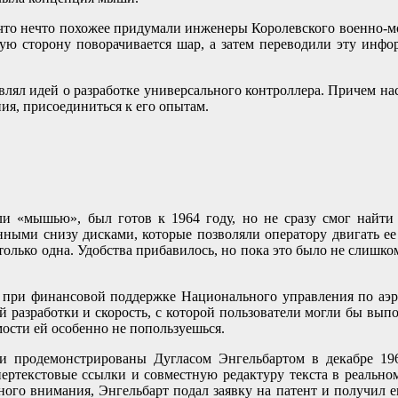
 что нечто похожее придумали инженеры Королевского военно-мо
кую сторону поворачивается шар, а затем переводили эту инфо
авлял идей о разработке универсального контроллера. Причем на
ия, присоединиться к его опытам.
вали «мышью», был готов к 1964 году, но не сразу смог найт
нными снизу дисками, которые позволяли оператору двигать ее 
олько одна. Удобства прибавилось, но пока это было не слишком
 и при финансовой поддержке Национального управления по аэр
й разработки и скорость, с которой пользователи могли бы вып
ости ей особенно не попользуешься.
 продемонстрированы Дугласом Энгельбартом в декабре 196
пертекстовые ссылки и совместную редактуру текста в реально
ого внимания, Энгельбарт подал заявку на патент и получил е