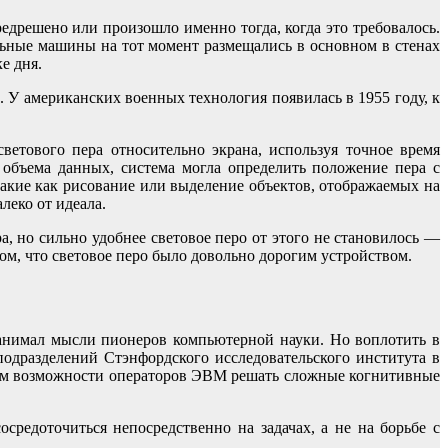
едрешено или произошло именно тогда, когда это требовалось.
льные машины на тот момент размещались в основном в стенах
е дня.
. У американских военных технология появилась в 1955 году, к
ветового пера относительно экрана, используя точное время
 объема данных, система могла определить положение пера с
акие как рисование или выделение объектов, отображаемых на
леко от идеала.
а, но сильно удобнее световое перо от этого не становилось —
том, что световое перо было довольно дорогим устройством.
занимал мысли пионеров компьютерной науки. Но воплотить в
подразделений Стэнфордского исследовательского института в
нием возможности операторов ЭВМ решать сложные когнитивные
средоточиться непосредственно на задачах, а не на борьбе с