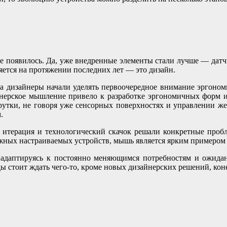
 появилось. Да, уже внедренные элементы стали лучше — датчи
яется на протяжении последних лет — это дизайн.
ека дизайнеры начали уделять первоочередное внимание эргоном
йнерское мышление привело к разработке эргономичных форм и
крутки, не говоря уже сенсорных поверхностях и управлении же
.
 итерация и технологический скачок решали конкретные проб
жных настраиваемых устройств, мышь является ярким примером 
, адаптируясь к постоянно меняющимся потребностям и ожидан
 стоит ждать чего-то, кроме новых дизайнерских решений, коне