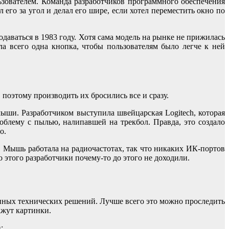
зователем. Команда разработчиков программного обеспечения
его за угол и делал его шире, если хотел переместить окно по
аваться в 1983 году. Хотя сама модель на рынке не прижилась
а всего одна кнопка, чтобы пользователям было легче к ней
оэтому производить их бросились все и сразу.
ыши. Разработчиком выступила швейцарская Logitech, которая
блему с пылью, налипавшей на трекбол. Правда, это создало
о.
 Мышь работала на радиочастотах, так что никаких ИК-портов
этого разработчики почему-то до этого не доходили.
нных технических решений. Лучше всего это можно проследить
ажут картинки.
: