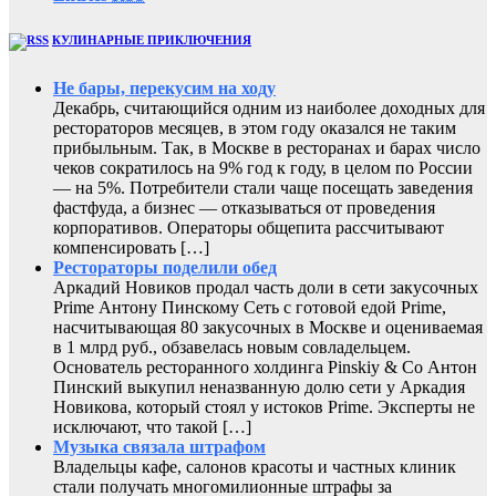
КУЛИНАРНЫЕ ПРИКЛЮЧЕНИЯ
Не бары, перекусим на ходу
Декабрь, считающийся одним из наиболее доходных для
рестораторов месяцев, в этом году оказался не таким
прибыльным. Так, в Москве в ресторанах и барах число
чеков сократилось на 9% год к году, в целом по России
— на 5%. Потребители стали чаще посещать заведения
фастфуда, а бизнес — отказываться от проведения
корпоративов. Операторы общепита рассчитывают
компенсировать […]
Рестораторы поделили обед
Аркадий Новиков продал часть доли в сети закусочных
Prime Антону Пинскому Сеть с готовой едой Prime,
насчитывающая 80 закусочных в Москве и оцениваемая
в 1 млрд руб., обзавелась новым совладельцем.
Основатель ресторанного холдинга Pinskiy & Co Антон
Пинский выкупил неназванную долю сети у Аркадия
Новикова, который стоял у истоков Prime. Эксперты не
исключают, что такой […]
Музыка связала штрафом
Владельцы кафе, салонов красоты и частных клиник
стали получать многомилионные штрафы за