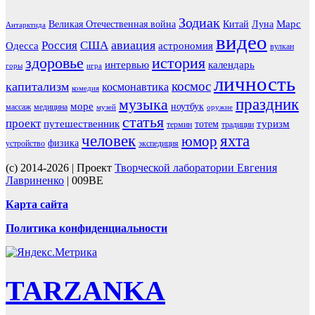
Зодиак
Марс
Великая Отечественная война
Китай
Луна
Антарктида
видео
авиация
Россия
США
Одесса
астрономия
вулкан
здоровье
история
интервью
календарь
горы
игра
личность
космос
капитализм
космонавтика
комедия
праздник
музыка
море
ноутбук
массаж
медицина
музей
оружие
статья
проект
путешественник
туризм
тотем
термин
традиции
человек
яхта
юмор
физика
устройство
экспедиция
(c) 2014-2026 | Проект
Творческой лаборатории Евгения
Лавриненко
| 009BE
Карта сайта
Политика конфиденциальности
TARZANKA