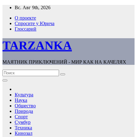
Перейти
Вс. Авг 9th, 2026
к
О проекте
содержимому
Спросите у Юрича
Глоссарий
TARZANKA
МАЯТНИК ПРИКЛЮЧЕНИЙ - МИР КАК НА КАЧЕЛЯХ
Культура
Наука
Общество
Природа
Спорт
Сумбур
Техника
Кинозал