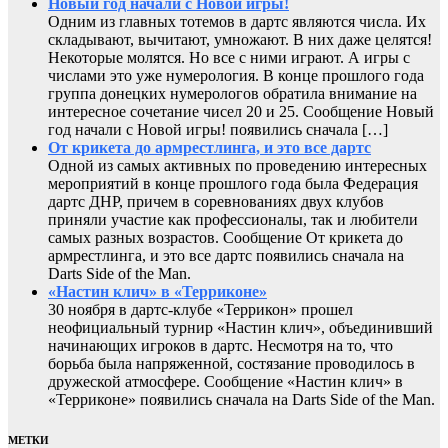
Новый год начали с Новой игры!
Одним из главных тотемов в дартс являются числа. Их
складывают, вычитают, умножают. В них даже целятся!
Некоторые молятся. Но все с ними играют. А игры с
числами это уже нумерология. В конце прошлого года
группа донецких нумерологов обратила внимание на
интересное сочетание чисел 20 и 25. Сообщение Новый
год начали с Новой игры! появились сначала […]
От крикета до армрестлинга, и это все дартс
Одной из самых активных по проведению интересных
мероприятий в конце прошлого года была Федерация
дартс ДНР, причем в соревнованиях двух клубов
приняли участие как профессионалы, так и любители
самых разных возрастов. Сообщение От крикета до
армрестлинга, и это все дартс появились сначала на
Darts Side of the Man.
«Настин клич» в «Терриконе»
30 ноября в дартс-клубе «Террикон» прошел
неофициальный турнир «Настин клич», объединивший
начинающих игроков в дартс. Несмотря на то, что
борьба была напряженной, состязание проводилось в
дружеской атмосфере. Сообщение «Настин клич» в
«Терриконе» появились сначала на Darts Side of the Man.
МЕТКИ