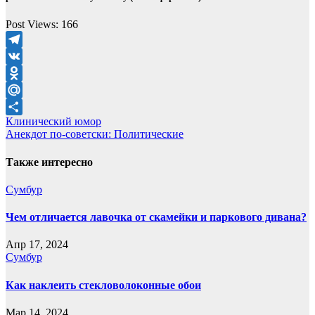
Post Views:
166
Telegram
VK
Odnoklassniki
Mail.Ru
Навигация
Клинический юмор
Отправить
Анекдот по-советски: Политические
по
записям
Также интересно
Сумбур
Чем отличается лавочка от скамейки и паркового дивана?
Апр 17, 2024
Сумбур
Как наклеить стекловолоконные обои
Мар 14, 2024