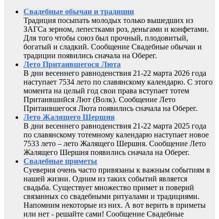
Свадебные обычаи и традиции
Традиция посыпать молодых только вышедших из
ЗАГСа зерном, лепестками роз, деньгами и конфетами.
Для того чтобы союз был прочный, плодовитый,
богатый и сладкий. Сообщение Свадебные обычаи и
традиции появились сначала на Оберег.
Лето Притаившегося Люта
В дни весеннего равноденствия 21-22 марта 2026 года
наступает 7534 лето по славянскому календарю. С этого
момента на целый год свои права вступает тотем
Притаившийся Лют (Волк). Сообщение Лето
Притаившегося Люта появились сначала на Оберег.
Лето Жалящего Шершня
В дни весеннего равноденствия 21-22 марта 2025 года
по славянскому тотемному календарю наступает новое
7533 лето – лето Жалящего Шершня. Сообщение Лето
Жалящего Шершня появились сначала на Оберег.
Свадебные приметы
Суеверия очень часто привязаны к важным событиям в
нашей жизни. Одним из таких событий является
свадьба. Существует множество примет и поверий
связанных со свадебными ритуалами и традициями.
Напомним некоторые из них. А вот верить в приметы
или нет - решайте сами! Сообщение Свадебные